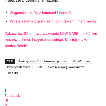
Najlepsze przepisy z jarmużem:
Wegański stir-fry z batatami i jarmużem
Prosta sałatka z jarmużem, pomidorem i marchewką
Zobacz też 30 dniowe wyzwanie LOW CARB, na którym
możesz zdrowo i szybko schudnąć. Startujemy w
poniedziałek!
TAGI
#cukrzycatypu2
#insulinoopornosc
#metformina
#warzywalowcarb
Dieta
dieta niskoweglowodanowa
low carb
Facebook
X