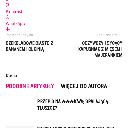
Pinterest
WhatsApp
Poprzedni artykuł
Następny artykuł
CZEKOLADOWE CIASTO Z
ODŻYWCZY I SYCĄCY
BANANEM I CUKINIĄ
KAPUŚNIAK Z MIĘSEM I
MAJERANKIEM
Kasia
PODOBNE ARTYKUŁY
WIĘCEJ OD AUTORA
PRZEPIS NA ☕️☕️☕️KAWĘ SPALAJĄCĄ
TŁUSZCZ?