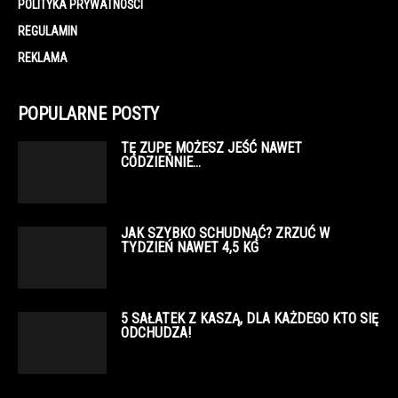
POLITYKA PRYWATNOŚCI
REGULAMIN
REKLAMA
POPULARNE POSTY
TĘ ZUPĘ MOŻESZ JEŚĆ NAWET
CODZIENNIE…
JAK SZYBKO SCHUDNĄĆ? ZRZUĆ W
TYDZIEŃ NAWET 4,5 KG
5 SAŁATEK Z KASZĄ, DLA KAŻDEGO KTO SIĘ
ODCHUDZA!