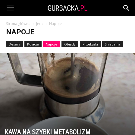
Strona główna
Jedz
Napoje
NAPOJE
Desery
Kolacje
Napoje
Obiady
Przekąski
Śniadania
KAWA NA SZYBKI METABOLIZM