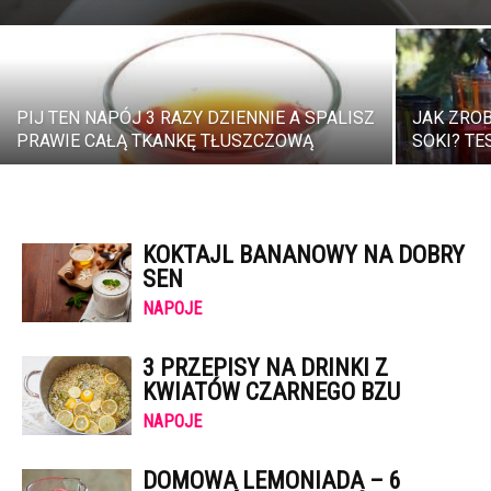
PIJ TEN NAPÓJ 3 RAZY DZIENNIE A SPALISZ
JAK ZRO
PRAWIE CAŁĄ TKANKĘ TŁUSZCZOWĄ
SOKI? TE
KOKTAJL BANANOWY NA DOBRY
SEN
NAPOJE
3 PRZEPISY NA DRINKI Z
KWIATÓW CZARNEGO BZU
NAPOJE
DOMOWA LEMONIADA – 6