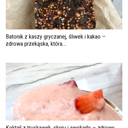
Batonik z kaszy gryczanej, śliwek i kakao –
zdrowa przekąska, która...
Koktajl z truskawek, skyru i awokado – zdrowy