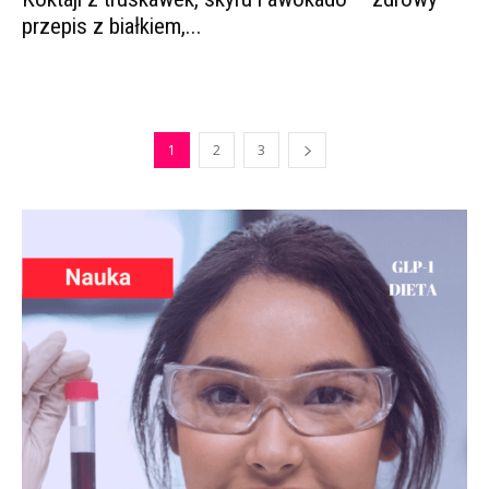
przepis z białkiem,...
1
2
3