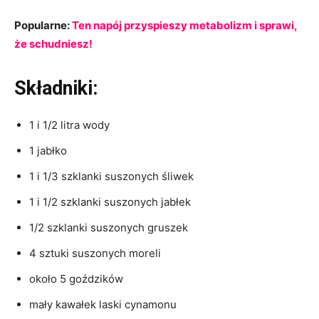
Popularne:
Ten napó
j przyspieszy metabolizm i sprawi,
że schudniesz!
Składniki:
1 i 1/2 litra wody
1 jabłko
1 i 1/3 szklanki suszonych śliwek
1 i 1/2 szklanki suszonych jabłek
1/2 szklanki suszonych gruszek
4 sztuki suszonych moreli
około 5 goździków
mały kawałek laski cynamonu