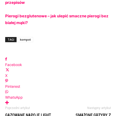
przepisów
Pierogi bezglutenowe – jak ulepić smaczne pierogi bez
białej mąki?
TAGI
kompot
Facebook
X
Pinterest
WhatsApp
Poprzedni artykuł
Następny artykuł
GAZOWANE NAPOJE LIGHT
SMAŻONE GRZYBY Z