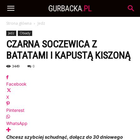
Strona główna
Jedz
Jedz
Obiady
CZARNA SOCZEWICA Z
BATATAMI I KAPUSTĄ KISZONĄ
3449
0
Facebook
X
Pinterest
WhatsApp
Chcesz szybciej schudnąć, dołącz do 30 dniowego