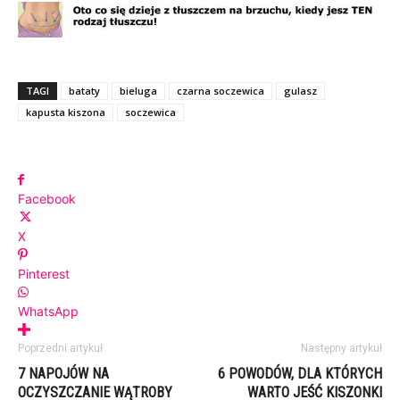
TAGI
bataty
bieluga
czarna soczewica
gulasz
kapusta kiszona
soczewica
Facebook
X
Pinterest
WhatsApp
Poprzedni artykuł
Następny artykuł
7 NAPOJÓW NA
6 POWODÓW, DLA KTÓRYCH
OCZYSZCZANIE WĄTROBY
WARTO JEŚĆ KISZONKI