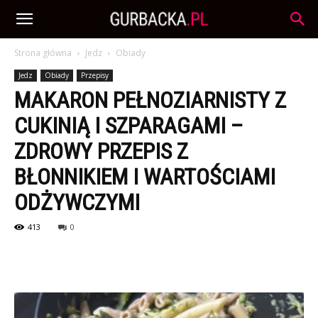
Strona główna
Jedz
Obiady
Jedz
Obiady
Przepisy
MAKARON PEŁNOZIARNISTY Z
CUKINIĄ I SZPARAGAMI –
ZDROWY PRZEPIS Z
BŁONNIKIEM I WARTOŚCIAMI
ODŻYWCZYMI
413
0