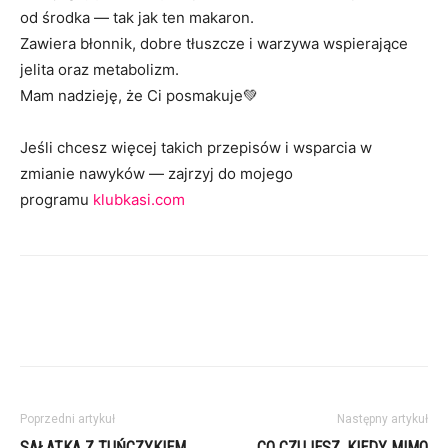
od środka — tak jak ten makaron.
Zawiera błonnik, dobre tłuszcze i warzywa wspierające
jelita oraz metabolizm.
Mam nadzieję, że Ci posmakuje💚
Jeśli chcesz więcej takich przepisów i wsparcia w
zmianie nawyków — zajrzyj do mojego
programu
klubkasi.com
Poprzedni artykuł
Następny artykuł
SAŁATKA Z TUŃCZYKIEM,
CO CZUJESZ, KIEDY MIMO