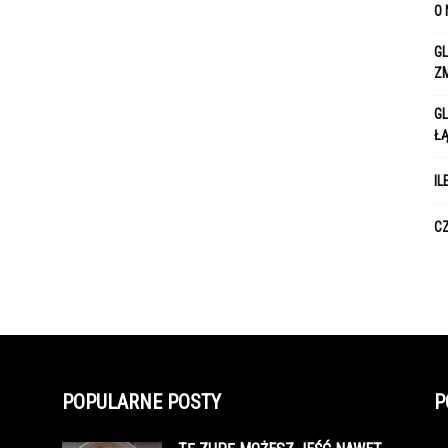
O 
GL
Z
GL
Ł
IL
CZ
POPULARNE POSTY
P