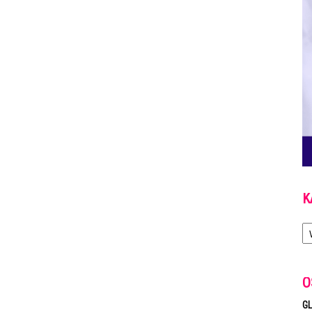
K
Ka
O
GL