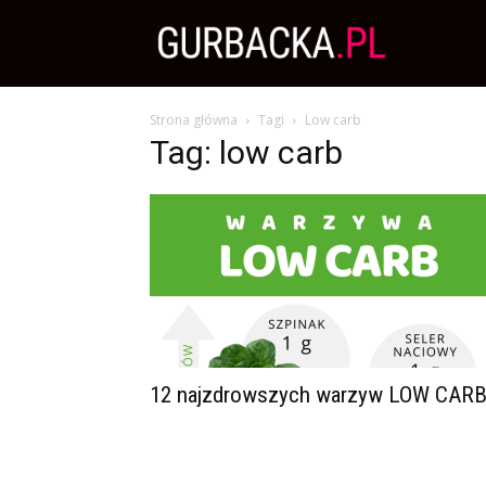
Zdrowa
Strona główna
Tagi
Low carb
Dieta,
Tag: low carb
Odchudzanie
i
przepisy
12 najzdrowszych warzyw LOW CAR
kulinarne