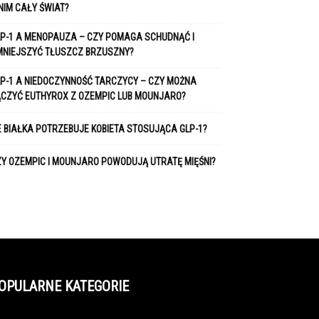
NIM CAŁY ŚWIAT?
P-1 A MENOPAUZA – CZY POMAGA SCHUDNĄĆ I
MNIEJSZYĆ TŁUSZCZ BRZUSZNY?
P-1 A NIEDOCZYNNOŚĆ TARCZYCY – CZY MOŻNA
ĄCZYĆ EUTHYROX Z OZEMPIC LUB MOUNJARO?
E BIAŁKA POTRZEBUJE KOBIETA STOSUJĄCA GLP-1?
Y OZEMPIC I MOUNJARO POWODUJĄ UTRATĘ MIĘŚNI?
OPULARNE KATEGORIE