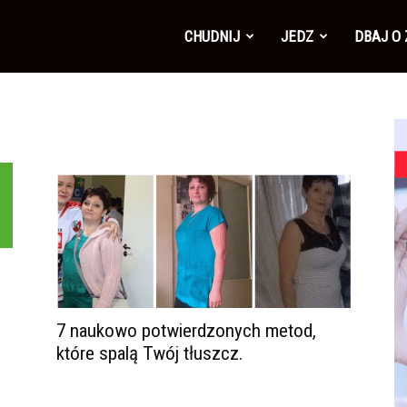
CHUDNIJ
JEDZ
DBAJ O
B
7 naukowo potwierdzonych metod,
które spalą Twój tłuszcz.