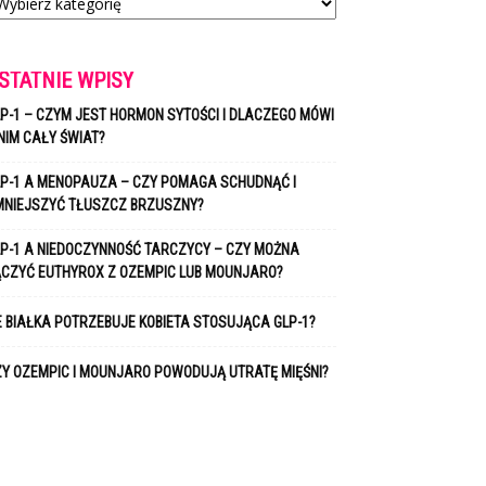
STATNIE WPISY
P-1 – CZYM JEST HORMON SYTOŚCI I DLACZEGO MÓWI
NIM CAŁY ŚWIAT?
P-1 A MENOPAUZA – CZY POMAGA SCHUDNĄĆ I
MNIEJSZYĆ TŁUSZCZ BRZUSZNY?
P-1 A NIEDOCZYNNOŚĆ TARCZYCY – CZY MOŻNA
ĄCZYĆ EUTHYROX Z OZEMPIC LUB MOUNJARO?
E BIAŁKA POTRZEBUJE KOBIETA STOSUJĄCA GLP-1?
Y OZEMPIC I MOUNJARO POWODUJĄ UTRATĘ MIĘŚNI?