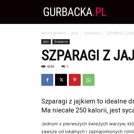
Zdrowa
Strona główna
Jedz
Śniadania
SZPARAGI Z JA
Dieta,
Jedz
Śniadania
SZPARAGI Z J
Odchudzanie
4266
0
i
Szparagi z jajkiem to idealne 
przepisy
Ma niecałe 250 kalorii, jest sy
Jednym z pierwszych świeżych warzyw, które
kulinarne
zawsze od lokalnych i zaznajomionych rol