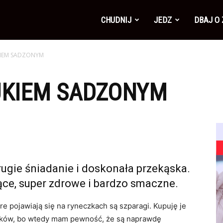
CHUDNIJ
JEDZ
DBAJ O
JKIEM SADZONYM
AJKIEM SADZONYM
drugie śniadanie i doskonała przekąska.
cące, super zdrowe i bardzo smaczne.
 pojawiają się na ryneczkach są szparagi. Kupuję je
ników, bo wtedy mam pewność, że są naprawdę