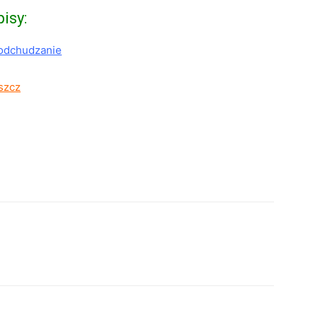
isy:
ą odchudzanie
uszcz