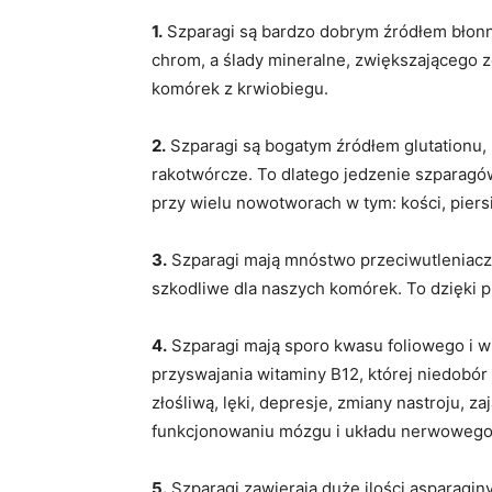
1.
Szparagi są bardzo dobrym źródłem błonnik
chrom, a ślady mineralne, zwiększającego z
komórek z krwiobiegu.
2.
Szparagi są bogatym źródłem glutationu,
rakotwórcze. To dlatego jedzenie szparagó
przy wielu nowotworach w tym: kości, piersi, 
3.
Szparagi mają mnóstwo przeciwutleniaczy
szkodliwe dla naszych komórek. To dzięki 
4.
Szparagi mają sporo kwasu foliowego i w
przyswajania witaminy B12, której niedobór
złośliwą, lęki, depresje, zmiany nastroju, 
funkcjonowaniu mózgu i układu nerwowego
5.
Szparagi zawierają duże ilości asparaginy