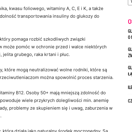
a, kwasu foliowego, witaminy A, C, E i K, a także
dolność transportowania insuliny do glukozy do
O
GL
O 
 który pomaga rozbić szkodliwych związki
w może pomóc w ochronie przed i walce niektórych
GL
jelita grubego, raka krtani i płuc.
Z
GL
, które mogą neutralizować wolne rodniki, które są
Ł
przeciwutleniaczom można spowolnić proces starzenia.
IL
itaminy B12. Osoby 50+ mają mniejszą zdolność do
 powoduje wiele przykrych dolegliwości min. anemię
CZ
zajady, problemy ze skupieniem się i uwag, zaburzenia w
.
, która działa jako naturalny środek moczopędny. Są