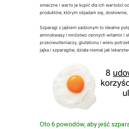
smaczne i warto je kupić dla ich wartości odż
produktów, którym objadam się, dosłownie, 
Szparagi z jajkiem sadzonym to idealne poł
aminokwasy i mnóstwo cennych witamin i s
przeciwutleniaczy, glutationu i wielu potr
jajka i szparagów, działa niemal jak lekarst
Oto 6 powodów, aby jeść szpara