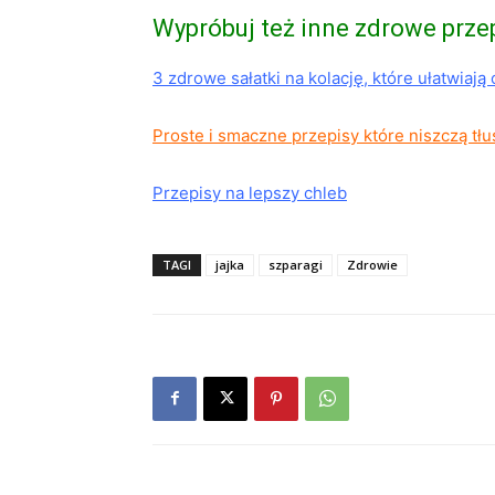
Wypróbuj też inne zdrowe przep
3 zdrowe sałatki na kolację, które ułatwiaj
Proste i smaczne przepisy które niszczą tł
Przepisy na lepszy chleb
TAGI
jajka
szparagi
Zdrowie