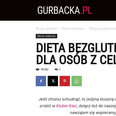
Zdrowa
Strona główna
Warto wiedzieć
Dieta bezglutenowa
Dieta,
Warto wiedzieć
DIETA BEZGLUT
Odchudzanie
DLA OSÓB Z CE
18182
0
i
przepisy
Jeśli chcesz schudnąć, to jedyną słuszn
zrobić w
Klubie Kasi
, dołącz też do nasze
nawzajem się wspieramy,
kulinarne