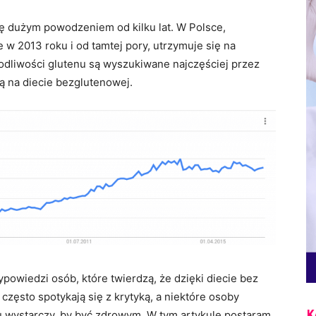
się dużym powodzeniem od kilku lat. W Polsce,
w 2013 roku i od tamtej pory, utrzymuje się na
odliwości glutenu są wyszukiwane najczęściej przez
są na diecie bezglutenowej.
owiedzi osób, które twierdzą, że dzięki diecie bez
 często spotykają się z krytyką, a niektóre osoby
K
u wystarczy, by być zdrowym. W tym artykule postaram