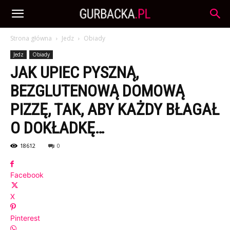
Strona główna
Jedz
Obiady
Jedz
Obiady
JAK UPIEC PYSZNĄ,
BEZGLUTENOWĄ DOMOWĄ
PIZZĘ, TAK, ABY KAŻDY BŁAGAŁ
O DOKŁADKĘ…
18612
0
Facebook
X
Pinterest