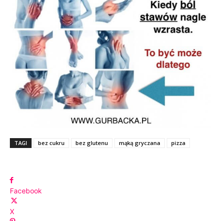
TAGI
bez cukru
bez glutenu
mąką gryczana
pizza
Facebook
X