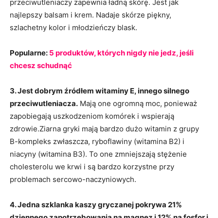
przeciwutleniaczy zapewnia ładną skórę. Jest jak
najlepszy balsam i krem. Nadaje skórze piękny,
szlachetny kolor i młodzieńczy blask.
Popularne:
5 produktów, których nigdy nie jedz, jeśli
chcesz schudnąć
3. Jest dobrym źródłem witaminy E, innego silnego
przeciwutleniacza.
Mają one ogromną moc, ponieważ
zapobiegają uszkodzeniom komórek i wspierają
zdrowie.Ziarna gryki mają bardzo dużo witamin z grupy
B-kompleks zwłaszcza, ryboflawiny (witamina B2) i
niacyny (witamina B3). To one zmniejszają stężenie
cholesterolu we krwi i są bardzo korzystne przy
problemach sercowo-naczyniowych.
4. Jedna szklanka kaszy gryczanej pokrywa 21%
dziennego zapotrzebowania na magnez i 12% na fosfor i