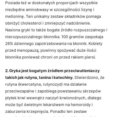
Posiada też w doskonałych proporcjach wszystkie
niezbędne aminokwasy w szczególności lizynę i
metioninę. Ten unikalny zestaw składników pomaga
obniżyć cholesterol i zmniejszyć nadciśnienie.
Nasiona gryki to także bogate źródło rozpuszczalnego i
nierozpuszczalnego błonnika. 100 gramów zaspokaja
26% dziennego zapotrzebowania na błonnik. Kobiety
przed menopauzą, powinny spożywać duże ilości
błonnika ponieważ chroni on przed rakiem piersi.
2. Gryka jest bogatym źródłem przeciwutleniaczy
takich jak rutyna, tanina i katechiny.
Stwierdzono, że
rutyna (kwercetyna, rutynozyd) ma działanie
przeciwzapalne i zapobiega powstawaniu skrzepów
płytek krwi wewnątrz naczyń krwionośnych, dlatego
może być świetnym lekarstwem na hemoroidy i
zaburzenia krzepnięcia. Ponadto ten zestaw