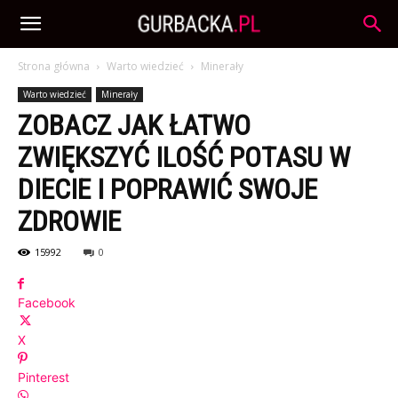
Strona główna
Warto wiedzieć
Minerały
Warto wiedzieć
Minerały
ZOBACZ JAK ŁATWO
ZWIĘKSZYĆ ILOŚĆ POTASU W
DIECIE I POPRAWIĆ SWOJE
ZDROWIE
15992
0
Facebook
X
Pinterest