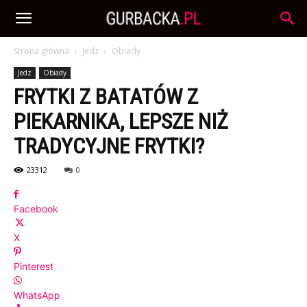
Strona główna
Jedz
Obiady
Jedz
Obiady
FRYTKI Z BATATÓW Z
PIEKARNIKA, LEPSZE NIŻ
TRADYCYJNE FRYTKI?
23312
0
Facebook
X
Pinterest
WhatsApp