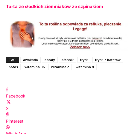
Tarta ze słodkich ziemniaków ze szpinakiem
TAGI
awokado
bataty
błonnik
frytki
frytki z batatów
potas
witamina B6
witamina c
witamina d
Facebook
X
Pinterest
WhatsApp