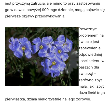
jest przyczyną zatrucia, ale mimo to przy zastosowaniu
go w dawce powyżej 900 mgc dziennie, mogą pojawić się
pierwsze objawy przedawkowania.
Poważnym
problemem na
świecie jest
zapewnienie
odpowiedniej
ilości selenu w
paszach dla
zwierząt –
zarówno zbyt
mała, jak i zbyt
duża ilość tego
pierwiastka, działa niekorzystnie na jego zdrowie.