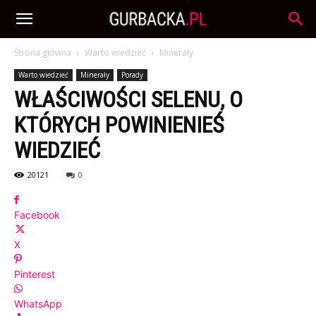
Strona główna
Warto wiedzieć
Minerały
Warto wiedzieć
Minerały
Porady
WŁAŚCIWOŚCI SELENU, O
KTÓRYCH POWINIENIEŚ
WIEDZIEĆ
20121
0
Facebook
X
Pinterest
WhatsApp