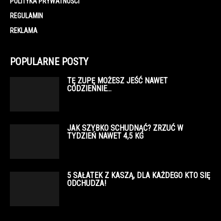
POLITYKA PRYWATNOŚCI
REGULAMIN
REKLAMA
POPULARNE POSTY
TĘ ZUPĘ MOŻESZ JEŚĆ NAWET
CODZIENNIE…
JAK SZYBKO SCHUDNĄĆ? ZRZUĆ W
TYDZIEŃ NAWET 4,5 KG
5 SAŁATEK Z KASZĄ, DLA KAŻDEGO KTO SIĘ
ODCHUDZA!