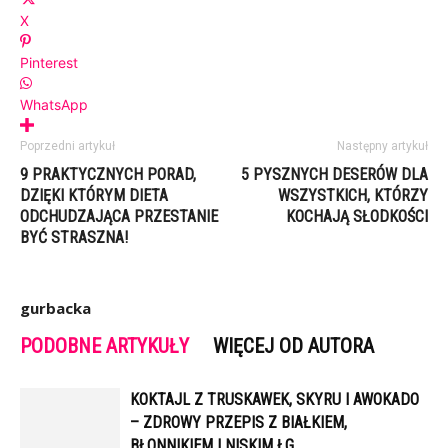
X
Pinterest
WhatsApp
Poprzedni artykuł
Następny artykuł
9 PRAKTYCZNYCH PORAD,
5 PYSZNYCH DESERÓW DLA
DZIĘKI KTÓRYM DIETA
WSZYSTKICH, KTÓRZY
ODCHUDZAJĄCA PRZESTANIE
KOCHAJĄ SŁODKOŚCI
BYĆ STRASZNA!
gurbacka
PODOBNE ARTYKUŁY
WIĘCEJ OD AUTORA
KOKTAJL Z TRUSKAWEK, SKYRU I AWOKADO
– ZDROWY PRZEPIS Z BIAŁKIEM,
BŁONNIKIEM I NISKIM ŁG