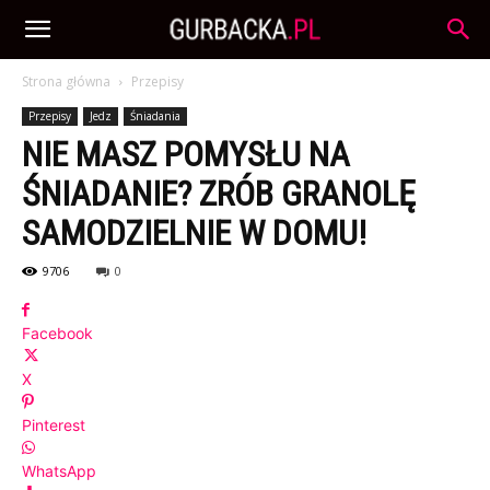
Strona główna
Przepisy
Przepisy
Jedz
Śniadania
NIE MASZ POMYSŁU NA
ŚNIADANIE? ZRÓB GRANOLĘ
SAMODZIELNIE W DOMU!
9706
0
Facebook
X
Pinterest
WhatsApp