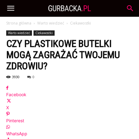
Strona główna
Warto wiedzieć
Ciekawostki
Warto wiedzieć
Ciekawostki
CZY PLASTIKOWE BUTELKI
MOGĄ ZAGRAŻAĆ TWOJEMU
ZDROWIU?
3930
0
Facebook
X
Pinterest
WhatsApp