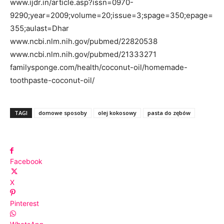
www.ijdr.in/article.asp?issn=0970-
9290;year=2009;volume=20;issue=3;spage=350;epage=
355;aulast=Dhar
www.ncbi.nlm.nih.gov/pubmed/22820538
www.ncbi.nlm.nih.gov/pubmed/21333271
familysponge.com/health/coconut-oil/homemade-
toothpaste-coconut-oil/
TAGI
domowe sposoby
olej kokosowy
pasta do zębów
Facebook
X
Pinterest