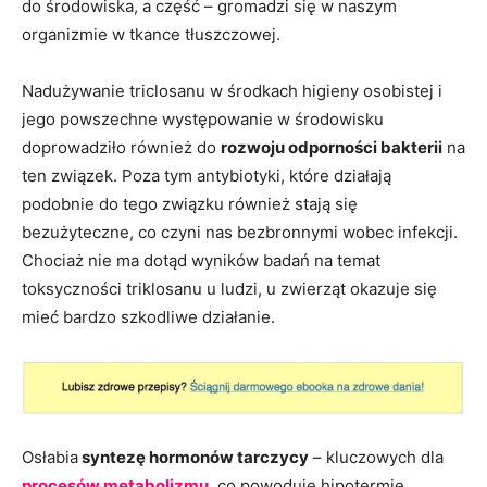
do środowiska, a część – gromadzi się w naszym
organizmie w tkance tłuszczowej.
Nadużywanie triclosanu w środkach higieny osobistej i
jego powszechne występowanie w środowisku
doprowadziło również do
rozwoju odporności bakterii
na
ten związek. Poza tym antybiotyki, które działają
podobnie do tego związku również stają się
bezużyteczne, co czyni nas bezbronnymi wobec infekcji.
Chociaż nie ma dotąd wyników badań na temat
toksyczności triklosanu u ludzi, u zwierząt okazuje się
mieć bardzo szkodliwe działanie.
Osłabia
syntezę hormonów tarczycy
– kluczowych dla
procesów metabolizmu
, co powoduje hipotermię