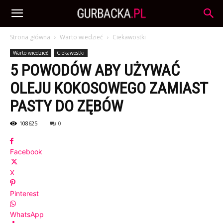
Strona główna
Warto wiedzieć
Ciekawostki
Warto wiedzieć
Ciekawostki
5 POWODÓW ABY UŻYWAĆ
OLEJU KOKOSOWEGO ZAMIAST
PASTY DO ZĘBÓW
108625
0
Facebook
X
Pinterest
WhatsApp