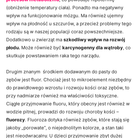
(obniżenie temperatury ciała). Ponadto ma negatywny
wpływ na funkcjonowanie mózgu. Ma również ujemny
wpływ na płodność u szczurów, a przecież problemy tego
rodzaju są w naszej populacji coraz powszechniejsze.
Dodatkowo u zwierząt ma
szkodliwy wpływ na rozwój
płodu.
Może również być
karcynogenny dla wątroby
, co
skutkuje powstawaniem raka tego narządu.
Drugim znanym środkiem dodawanym do pasty do
zębów jest fluor. Chociaż jest to mikroelement niezbędny
do prawidłowego wzrostu i rozwoju kości oraz zębów, to
przy nadmiarze również ma właściwości toksyczne.
Ciągłe przyjmowanie fluoru, który obecny jest również w
wodzie pitnej, prowadzi do rozwoju choroby kości –
fluorozy
. Fluoroza dotyka również zębów, które stają się
jakoby „porowate”, o niejednolitym kolorze, a stan taki
jest nieodwracalny. U dzieci przyjmowanie zbyt dużej