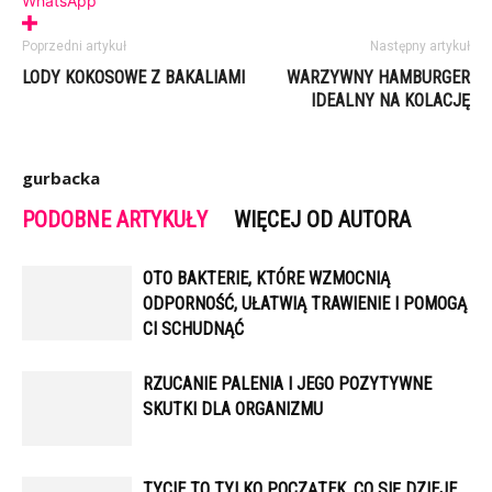
WhatsApp
Poprzedni artykuł
Następny artykuł
LODY KOKOSOWE Z BAKALIAMI
WARZYWNY HAMBURGER
IDEALNY NA KOLACJĘ
gurbacka
PODOBNE ARTYKUŁY
WIĘCEJ OD AUTORA
OTO BAKTERIE, KTÓRE WZMOCNIĄ
ODPORNOŚĆ, UŁATWIĄ TRAWIENIE I POMOGĄ
CI SCHUDNĄĆ
RZUCANIE PALENIA I JEGO POZYTYWNE
SKUTKI DLA ORGANIZMU
TYCIE TO TYLKO POCZĄTEK. CO SIĘ DZIEJE