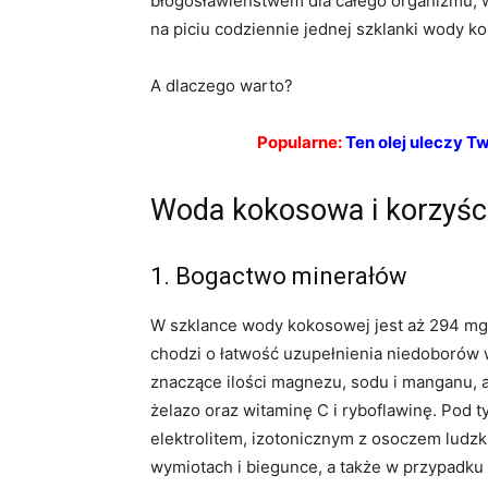
błogosławieństwem dla całego organizmu, 
na piciu codziennie jednej szklanki wody k
A dlaczego warto?
Popularne:
Ten olej uleczy T
Woda kokosowa i korzyści 
1. Bogactwo minerałów
W szklance wody kokosowej jest aż 294 mg po
chodzi o łatwość uzupełnienia niedoborów
znaczące ilości magnezu, sodu i manganu, a 
żelazo oraz witaminę C i ryboflawinę. Pod
elektrolitem, izotonicznym z osoczem ludzkie
wymiotach i biegunce, a także w przypadku