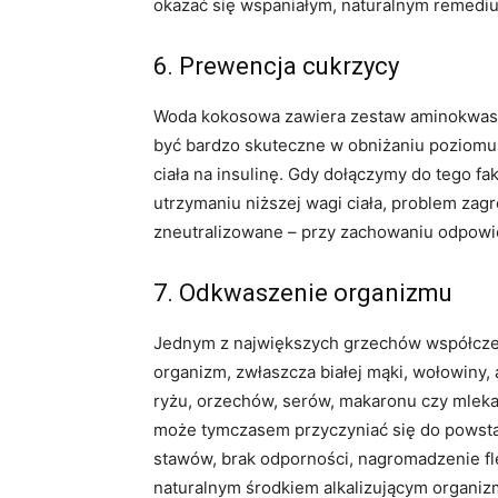
okazać się wspaniałym, naturalnym remedi
6. Prewencja cukrzycy
Woda kokosowa zawiera zestaw aminokwasów (
być bardzo skuteczne w obniżaniu poziomu 
ciała na insulinę. Gdy dołączymy do tego fa
utrzymaniu niższej wagi ciała, problem za
zneutralizowane – przy zachowaniu odpowie
7. Odkwaszenie organizmu
Jednym z największych grzechów współczes
organizm, zwłaszcza białej mąki, wołowiny, 
ryżu, orzechów, serów, makaronu czy mlek
może tymczasem przyczyniać się do powsta
stawów, brak odporności, nagromadzenie fl
naturalnym środkiem alkalizującym organi