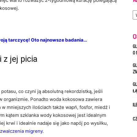
więc warto rozważyć 2-tygodniową kurację polegającą
okosowej.
Ka
O
woją tarczycę! Oto najnowsze badania…
GL
O 
z jej picia
GL
Z
GL
tasu, co czyni ją absolutną rekordzistką, jeśli
Ł
 w organizmie. Ponadto woda kokosowa zawiera
IL
w mniejszych ilościach także wapń, fosfor, miedź i
 tym kątem szklanka wody kokosowej jest idealnym
CZ
j krwi i idealnie nadaje się jako napój po wysiłku,
zwalczenia migreny
.