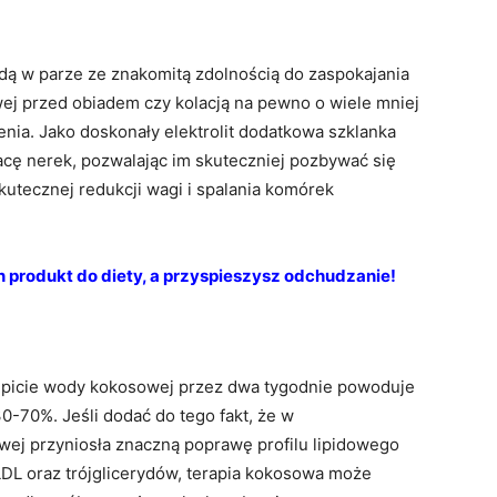
 idą w parze ze znakomitą zdolnością do zaspokajania
j przed obiadem czy kolacją na pewno o wiele mniej
enia. Jako doskonały elektrolit dodatkowa szklanka
cę nerek, pozwalając im skuteczniej pozbywać się
kutecznej redukcji wagi i spalania komórek
 produkt do diety, a przyspieszysz odchudzanie!
 picie wody kokosowej przez dwa tygodnie powoduje
0-70%. Jeśli dodać do tego fakt, że w
j przyniosła znaczną poprawę profilu lipidowego
 LDL oraz trójglicerydów, terapia kokosowa może