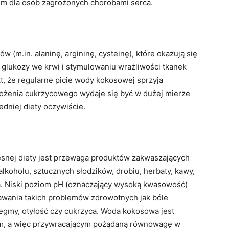
um dla osób zagrożonych chorobami serca.
m.in. alaninę, argininę, cysteinę), które okazują się
glukozy we krwi i stymulowaniu wrażliwości tkanek
kt, że regularne picie wody kokosowej sprzyja
grożenia cukrzycowego wydaje się być w dużej mierze
dniej diety oczywiście.
nej diety jest przewaga produktów zakwaszających
alkoholu, sztucznych słodzików, drobiu, herbaty, kawy,
a. Niski poziom pH (oznaczający wysoką kwasowość)
wania takich problemów zdrowotnych jak bóle
egmy, otyłość czy cukrzyca. Woda kokosowa jest
zm, a więc przywracającym pożądaną równowagę w