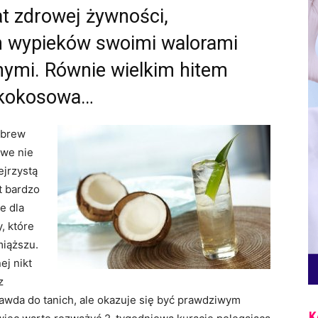
at zdrowej żywności,
h wypieków swoimi walorami
ymi. Równie wielkim hitem
a kokosowa…
Wbrew
we nie
ejrzystą
t bardzo
e dla
, które
miąższu.
ej nikt
z
prawda do tanich, ale okazuje się być prawdziwym
K