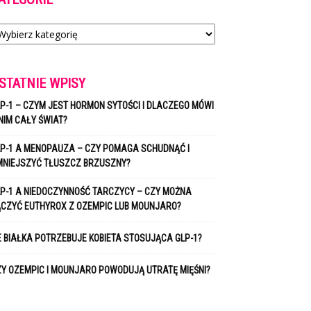
tegorie
STATNIE WPISY
P-1 – CZYM JEST HORMON SYTOŚCI I DLACZEGO MÓWI
NIM CAŁY ŚWIAT?
P-1 A MENOPAUZA – CZY POMAGA SCHUDNĄĆ I
MNIEJSZYĆ TŁUSZCZ BRZUSZNY?
P-1 A NIEDOCZYNNOŚĆ TARCZYCY – CZY MOŻNA
ĄCZYĆ EUTHYROX Z OZEMPIC LUB MOUNJARO?
E BIAŁKA POTRZEBUJE KOBIETA STOSUJĄCA GLP-1?
Y OZEMPIC I MOUNJARO POWODUJĄ UTRATĘ MIĘŚNI?