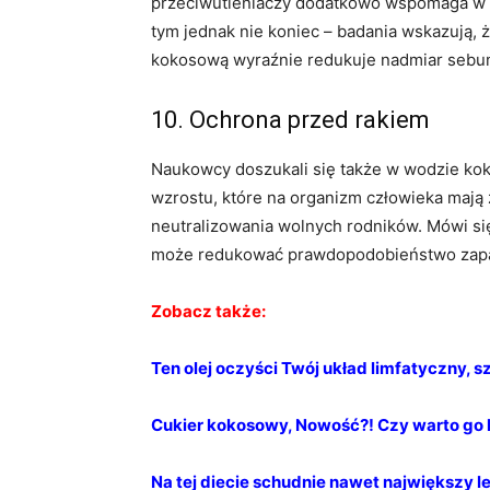
przeciwutleniaczy dodatkowo wspomaga w w
tym jednak nie koniec – badania wskazują,
kokosową wyraźnie redukuje nadmiar sebu
10. Ochrona przed rakiem
Naukowcy doszukali się także w wodzie kok
wzrostu, które na organizm człowieka maj
neutralizowania wolnych rodników. Mówi si
może redukować prawdopodobieństwo zapad
Zobacz także:
Ten olej oczyści Twój układ limfatyczny, s
Cukier kokosowy, Nowość?! Czy warto go
Na tej diecie schudnie nawet największy l