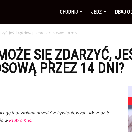
CHUDNIJ
JEDZ
DBAJ O
rzyć, jeśli będziesz pić wodę kokosową przez...
MOŻE SIĘ ZDARZYĆ, JE
SOWĄ PRZEZ 14 DNI?
ą drogą jest zmiana nawyków żywieniowych. Możesz to
ić w
Klubie Kasi