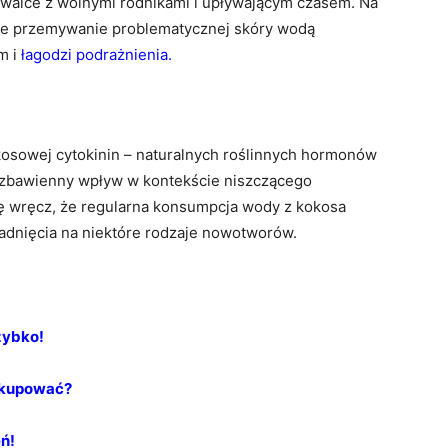
alce z wolnymi rodnikami i upływającym czasem. Na
 że przemywanie problematycznej skóry wodą
m i
łagodzi podrażnienia
.
osowej cytokinin – naturalnych roślinnych hormonów
ą zbawienny wpływ w kontekście niszczącego
ę wręcz, że regularna konsumpcja wody z kokosa
nięcia na niektóre rodzaje nowotworów.
zybko!
 kupować?
eń!