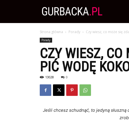
Zdrowa
Strona główna
Porady
Czy wiesz, co może się zda
Dieta,
Porady
CZY WIESZ, CO 
Odchudzanie
PIĆ WODĘ KOKO
13028
0
i
przepisy
Jeśli chcesz schudnąć, to jedyną słuszn
zrob
kulinarne