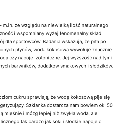
 m.in. ze względu na niewielką ilość naturalnego
yczność i wspomniany wyżej fenomenalny skład
pój dla sportowców. Badania wskazują, że pita po
raconych płynów, woda kokosowa wywołuje znacznie
woda czy napoje izotoniczne. Jej wyższość nad tymi
znych barwników, dodatków smakowych i słodzików.
oziom cukru sprawiają, że wodę kokosową pije się
ergetyzujący. Szklanka dostarcza nam bowiem ok. 50
ją mięśnie i mózg lepiej niż zwykła woda, ale
icznego tak bardzo jak soki i słodkie napoje o