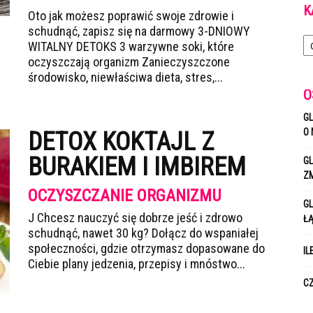
K
Oto jak możesz poprawić swoje zdrowie i
schudnąć, zapisz się na darmowy 3-DNIOWY
Ka
WITALNY DETOKS 3 warzywne soki, które
oczyszczają organizm Zanieczyszczone
środowisko, niewłaściwa dieta, stres,...
O
GL
O 
DETOX KOKTAJL Z
BURAKIEM I IMBIREM
GL
Z
OCZYSZCZANIE ORGANIZMU
GL
J Chcesz nauczyć się dobrze jeść i zdrowo
Ł
schudnąć, nawet 30 kg? Dołącz do wspaniałej
społeczności, gdzie otrzymasz dopasowane do
IL
Ciebie plany jedzenia, przepisy i mnóstwo...
CZ