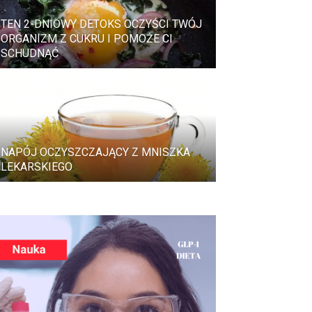
TEN 2-DNIOWY DETOKS OCZYŚCI TWÓJ
ORGANIZM Z CUKRU I POMOŻE CI
SCHUDNĄĆ
NAPÓJ OCZYSZCZAJĄCY Z MNISZKA
LEKARSKIEGO