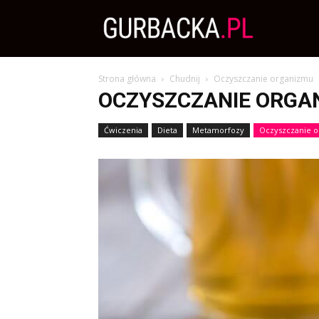
Zdrowa
Strona główna
Chudnij
Oczyszczanie organizmu
Dieta,
OCZYSZCZANIE ORGA
Ćwiczenia
Dieta
Metamorfozy
Oczyszczanie 
Odchudzanie
i
przepisy
kulinarne