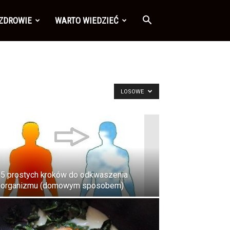
 ZDROWIE
WARTO WIEDZIEĆ
LOSOWE
5 prostych kroków do odkwaszenia
organizmu (domowym sposobem)