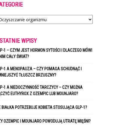
ATEGORIE
tegorie
STATNIE WPISY
P-1 – CZYM JEST HORMON SYTOŚCI I DLACZEGO MÓWI
NIM CAŁY ŚWIAT?
P-1 A MENOPAUZA – CZY POMAGA SCHUDNĄĆ I
MNIEJSZYĆ TŁUSZCZ BRZUSZNY?
P-1 A NIEDOCZYNNOŚĆ TARCZYCY – CZY MOŻNA
ĄCZYĆ EUTHYROX Z OZEMPIC LUB MOUNJARO?
E BIAŁKA POTRZEBUJE KOBIETA STOSUJĄCA GLP-1?
Y OZEMPIC I MOUNJARO POWODUJĄ UTRATĘ MIĘŚNI?