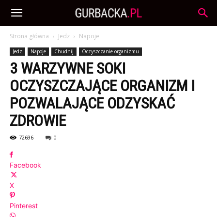
Strona główna
Jedz
Napoje
Jedz
Napoje
Chudnij
Oczyszczanie organizmu
3 WARZYWNE SOKI
OCZYSZCZAJĄCE ORGANIZM I
POZWALAJĄCE ODZYSKAĆ
ZDROWIE
72696
0
Facebook
X
Pinterest