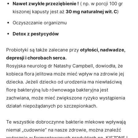
Nawet zwykłe przeziębienie !
( np. w porcji 100 gr
kiszonej kapusty jest aż
30 mg naturalnej wit. C
)
Oczyszczanie organizmu
Detox z pestycydów
Probiotyki są także zalecane przy
otyłości, nadwadze,
depresji i chorobach serca.
Rosyjska neurolog dr Natashy Campbell, dowiodła, że
kobieca flora jelitowa może mieć wpływ na zdrowie jej
dziecka. Jeżeli dziecko od urodzenia ma niewłaściwą
florę bakteryjną lub równowaga bakteryjna jest
zachwiana, może mieć zwiększone ryzyko wystąpienia
działań niepożądanych po szczepionkach.
Te wszystkie dobroczynne bakterie mlekowe wpływają
niemal „cudownie” na nasze zdrowie, można znaleźć
wyłącznie w fermentowanych produktach np. KISZONEJ