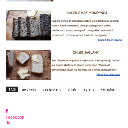
TAGI
awokado
bez glutenu
chleb
jaglany
kanapka
Facebook