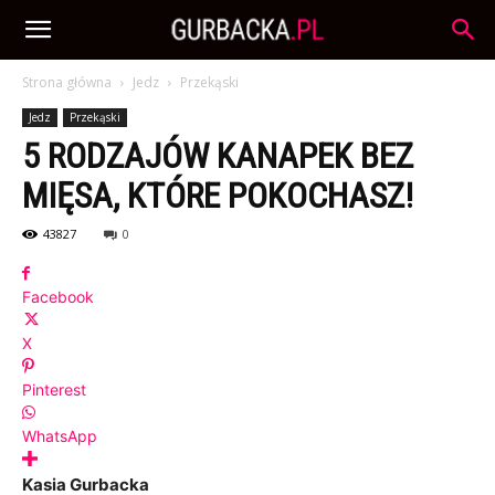
Strona główna
Jedz
Przekąski
Jedz
Przekąski
5 RODZAJÓW KANAPEK BEZ
MIĘSA, KTÓRE POKOCHASZ!
43827
0
Facebook
X
Pinterest
WhatsApp
Kasia Gurbacka