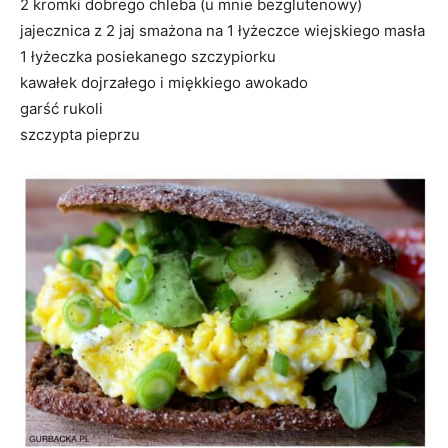
2 kromki dobrego chleba (u mnie bezglutenowy)
jajecznica z 2 jaj smażona na 1 łyżeczce wiejskiego masła
1 łyżeczka posiekanego szczypiorku
kawałek dojrzałego i miękkiego awokado
garść rukoli
szczypta pieprzu