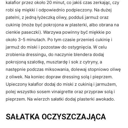
kalafior przez około 20 minut, co jakiś czas zerkając, czy
robi się miękki i odpowiednio podpieczony. Na dużej
patelni, z jedną łyżeczką oliwy, podduś jarmuż oraz
cukinię (może być pokrojona w plasterki, albo obrana na
cienkie paseczki). Warzywa powinny być miękkie po
około 3-5 minutach. Po tym czasie przenieś cukinię i
jarmuż do miski i pozostaw do ostygnięcia. W celu
zrobienia dressingu, do naczynie blendera dodaj
pokrojoną szalotkę, musztardę i sok z cytryny, a
następnie podczas miksowania, dolewaj stopniowo oliwę
z oliwek. Na koniec dopraw dressing solą i pieprzem.
Upieczony kalafior dodaj do miski z cukinią i jarmużem,
polej wszystko sosem vinaigrette oraz przypraw solą i
pieprzem. Na wierzch sałatki dodaj plasterki awokado.
SAŁATKA OCZYSZCZAJĄCA