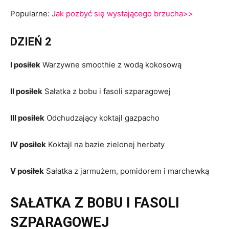
Popularne:
Jak pozbyć się wystającego brzucha>>
DZIEŃ 2
I posiłek
Warzywne smoothie z wodą kokosową
II posiłek
Sałatka z bobu i fasoli szparagowej
III posiłek
Odchudzający koktajl gazpacho
IV posiłek
Koktajl na bazie zielonej herbaty
V posiłek
Sałatka z jarmużem, pomidorem i marchewką
SAŁATKA Z BOBU I FASOLI
SZPARAGOWEJ