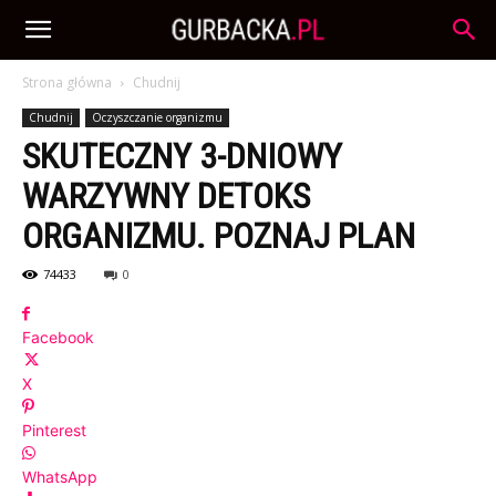
Strona główna
Chudnij
Chudnij
Oczyszczanie organizmu
SKUTECZNY 3-DNIOWY
WARZYWNY DETOKS
ORGANIZMU. POZNAJ PLAN
74433
0
Facebook
X
Pinterest
WhatsApp