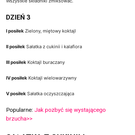
Wszystkie składniki zmiksować.
DZIEŃ 3
I posiłek
Zielony, miętowy koktajl
II posiłek
Sałatka z cukinii i kalafiora
III posiłek
Koktajl buraczany
IV posiłek
Koktajl wielowarzywny
V posiłek
Sałatka oczyszczająca
Popularne:
Jak pozbyć się wystającego
brzucha>>