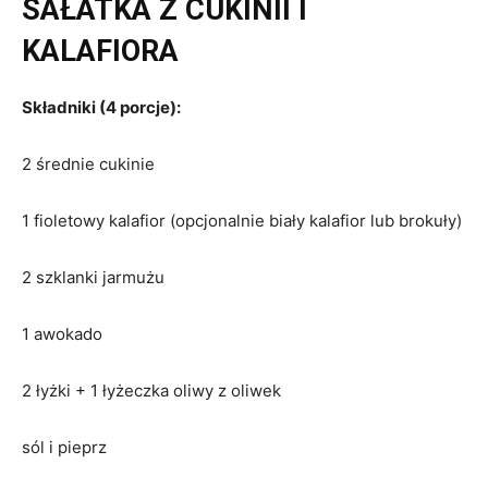
SAŁATKA Z CUKINII I
KALAFIORA
Składniki (4 porcje):
2 średnie cukinie
1 fioletowy kalafior (opcjonalnie biały kalafior lub brokuły)
2 szklanki jarmużu
1 awokado
2 łyżki + 1 łyżeczka oliwy z oliwek
sól i pieprz