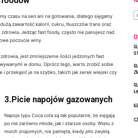
t foodów
Ka
my czasu na sen ani na gotowanie, dlatego sięgamy
 dużą zawartość kalorii, cukru, tłuszczów trans oraz
a zdrowia. Jedząc fast foody, często nie panujesz nad
O
kowe poczucie winy.
GL
O 
drowia, jest zmniejszenie ilości jedzonych fast
towywanymi w domu. Oprócz tego, warto zrobić sobie
GL
 i przekąsić je na szybko, takich jak serek wiejski czy
Z
GL
Ł
3.Picie napojów gazowanych
IL
Napoje typu Coca cola są tak popularne, że sięgają
CZ
po nie zarówno młode, jak i starsze osoby. Wielu z
moich znajomych, nie pamięta, kiedy piło zwykłą