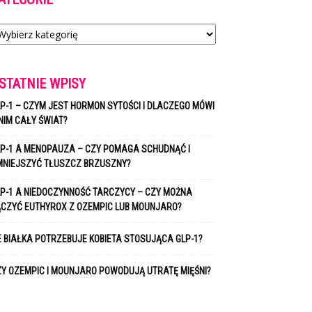
tegorie
STATNIE WPISY
P-1 – CZYM JEST HORMON SYTOŚCI I DLACZEGO MÓWI
NIM CAŁY ŚWIAT?
P-1 A MENOPAUZA – CZY POMAGA SCHUDNĄĆ I
MNIEJSZYĆ TŁUSZCZ BRZUSZNY?
P-1 A NIEDOCZYNNOŚĆ TARCZYCY – CZY MOŻNA
ĄCZYĆ EUTHYROX Z OZEMPIC LUB MOUNJARO?
E BIAŁKA POTRZEBUJE KOBIETA STOSUJĄCA GLP-1?
Y OZEMPIC I MOUNJARO POWODUJĄ UTRATĘ MIĘŚNI?