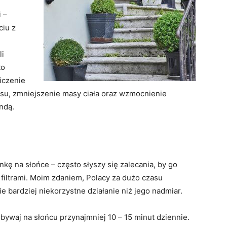
 –
ciu z
li
to
iczenie
esu, zmniejszenie masy ciała oraz wzmocnienie
ndą.
ę na słońce – często słyszy się zalecania, by go
filtrami. Moim zdaniem, Polacy za dużo czasu
 bardziej niekorzystne działanie niż jego nadmiar.
ywaj na słońcu przynajmniej 10 – 15 minut dziennie.