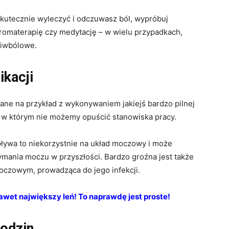
ę skutecznie wyleczyć i odczuwasz ból, wypróbuj
aromaterapię czy medytację – w wielu przypadkach,
ciwbólowe.
ikacji
ne na przykład z wykonywaniem jakiejś bardzo pilnej
 w którym nie możemy opuścić stanowiska pracy.
wpływa to niekorzystnie na układ moczowy i może
ymania moczu w przyszłości. Bardzo groźna jest także
 moczowym, prowadząca do jego infekcji.
nawet największy leń! To naprawdę jest proste!
godzin