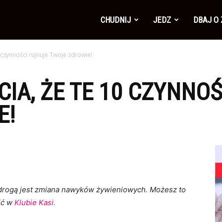
CHUDNIJ
JEDZ
DBAJ O
 czynności rujnuje Twoje zdrowie!
CIA, ŻE TE 10 CZYNNO
E!
ą drogą jest zmiana nawyków żywieniowych. Możesz to
ić w
Klubie Kasi.