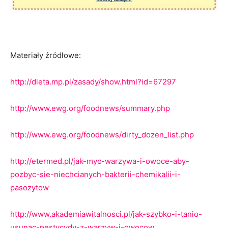
Materiały źródłowe:
http://dieta.mp.pl/zasady/show.html?id=67297
http://www.ewg.org/foodnews/summary.php
http://www.ewg.org/foodnews/dirty_dozen_list.php
http://etermed.pl/jak-myc-warzywa-i-owoce-aby-
pozbyc-sie-niechcianych-bakterii-chemikalii-i-
pasozytow
http://www.akademiawitalnosci.pl/jak-szybko-i-tanio-
usunac-pestycydy-z-warzyw-i-owocow