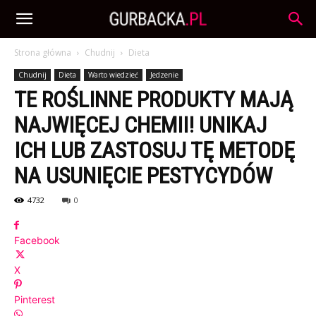
Strona główna
Chudnij
Dieta
Chudnij
Dieta
Warto wiedzieć
Jedzenie
TE ROŚLINNE PRODUKTY MAJĄ
NAJWIĘCEJ CHEMII! UNIKAJ
ICH LUB ZASTOSUJ TĘ METODĘ
NA USUNIĘCIE PESTYCYDÓW
4732
0
Facebook
X
Pinterest