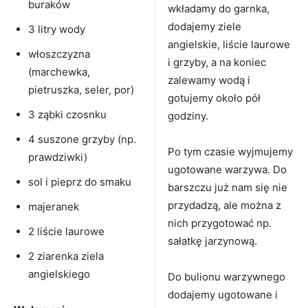
buraków
wkładamy do garnka,
dodajemy ziele
3 litry wody
angielskie, liście laurowe
włoszczyzna
i grzyby, a na koniec
(marchewka,
zalewamy wodą i
pietruszka, seler, por)
gotujemy około pół
3 ząbki czosnku
godziny.
4 suszone grzyby (np.
Po tym czasie wyjmujemy
prawdziwki)
ugotowane warzywa. Do
sol i pieprz do smaku
barszczu już nam się nie
przydadzą, ale można z
majeranek
nich przygotować np.
2 liście laurowe
sałatkę jarzynową.
2 ziarenka ziela
angielskiego
Do bulionu warzywnego
dodajemy ugotowane i