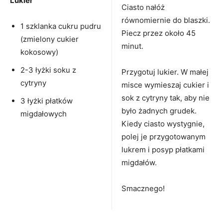
Lukier
Ciasto nałóż
równomiernie do blaszki.
1 szklanka cukru pudru
Piecz przez około 45
(zmielony cukier
minut.
kokosowy)
2-3 łyżki soku z
Przygotuj lukier. W małej
cytryny
misce wymieszaj cukier i
sok z cytryny tak, aby nie
3 łyżki płatków
było żadnych grudek.
migdałowych
Kiedy ciasto wystygnie,
polej je przygotowanym
lukrem i posyp płatkami
migdałów.
Smacznego!