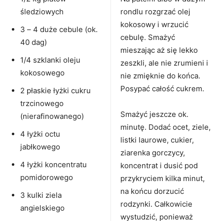
śledziowych
rondlu rozgrzać olej
kokosowy i wrzucić
3 – 4 duże cebule (ok.
cebulę. Smażyć
40 dag)
mieszając aż się lekko
1/4 szklanki oleju
zeszkli, ale nie zrumieni i
kokosowego
nie zmięknie do końca.
Posypać całość cukrem.
2 płaskie łyżki cukru
trzcinowego
Smażyć jeszcze ok.
(nierafinowanego)
minutę. Dodać ocet, ziele,
4 łyżki octu
listki laurowe, cukier,
jabłkowego
ziarenka gorczycy,
4 łyżki koncentratu
koncentrat i dusić pod
pomidorowego
przykryciem kilka minut,
na końcu dorzucić
3 kulki ziela
rodzynki. Całkowicie
angielskiego
wystudzić, ponieważ