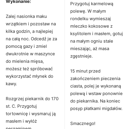
Wykonanie:
Przygotuj karmelową
polewę. W małym
Zalej nasionka maku
rondelku wymieszaj
wrzątkiem i pozostaw na
mleczko kokosowe z
kilka godzin, a najlepiej
ksylitolem i masłem, gotuj
na całą noc. Odcedź je za
na małym ogniu stale
pomocą gazy i zmiel
mieszając, aż masa
dwukrotnie w maszynce
zgęstnieje.
do mielenia mięsa,
możesz też spróbować
15 minut przed
wykorzystać młynek do
zakończeniem pieczenia
kawy.
ciasta, polej je wykonaną
polewą i wstaw ponownie
Rozgrzej piekarnik do 170
do piekarnika. Na koniec
st. C. Przygotuj
posyp płatkami migdałów.
tortownicę i wysmaruj ją
masłem i wyłóż
Smacznego!
pergaminem.