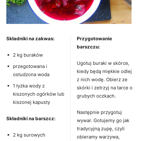
Składniki na zakwas:
Przygotowanie
barszczu:
2 kg buraków
Ugotuj buraki w skórce,
przegotowana i
kiedy będą miękkie odlej
ostudzona woda
z nich wodę. Obierz ze
1 łyżka wody z
skórki i zetrzyj na tarce o
kiszonych ogórków lub
grubych oczkach.
kiszonej kapusty
Następnie przygotuj
Składniki na barszcz:
wywar. Gotujemy go jak
tradycyjną zupę, czyli
2 kg surowych
obieramy warzywa,