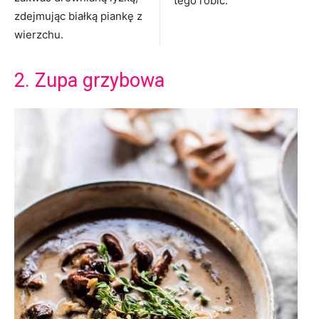
tego robić.
zdejmując białką piankę z
wierzchu.
2. Zupa grzybowa