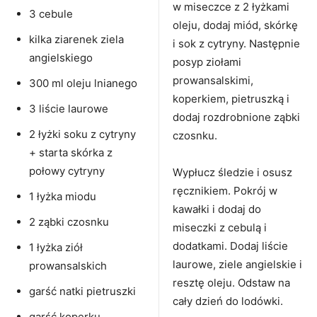
w miseczce z 2 łyżkami
3 cebule
oleju, dodaj miód, skórkę
kilka ziarenek ziela
i sok z cytryny. Następnie
angielskiego
posyp ziołami
prowansalskimi,
300 ml oleju lnianego
koperkiem, pietruszką i
3 liście laurowe
dodaj rozdrobnione ząbki
2 łyżki soku z cytryny
czosnku.
+ starta skórka z
połowy cytryny
Wypłucz śledzie i osusz
ręcznikiem. Pokrój w
1 łyżka miodu
kawałki i dodaj do
2 ząbki czosnku
miseczki z cebulą i
dodatkami. Dodaj liście
1 łyżka ziół
laurowe, ziele angielskie i
prowansalskich
resztę oleju. Odstaw na
garść natki pietruszki
cały dzień do lodówki.
garść koperku