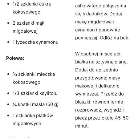
1/2 szklanki cukru
całkowitego połączenia
kokosowego
się składników. Dodaj
mąkę migdałową i
2 szklanki mąki
cynamon i ponownie
migdałowej
pomieszaj. Odłóż na bok.
1 łyżeczka cynamonu
W osobnej misce ubij
Polewa:
białka na sztywną pianę.
Dodaj do uprzednio
¾ szklanki mleczka
przygotowanej masy
kokosowego
makowej i delikatnie
1/3 szklanki ksylitolu
wymieszaj. Przełóż do
blaszki, równomiernie
¼ kostki masła (50 g)
rozprowadź, wygładź i
1 szklanka płatków
piecz przez około 45-50
migdałowych
minut.