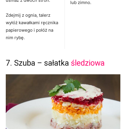
usmaż z dwóch stron.
lub zimno.
Zdejmij z ognia, talerz
wyłóż kawałkami ręcznika
papierowego i połóż na
nim rybę.
7. Szuba – sałatka
śledziowa