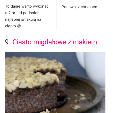
To danie warto wykonać
Podawaj z chrzanem.
tuż przed podaniem,
najlepiej smakują na
ciepło 🙂
9
. Ciasto migdałowe z makiem