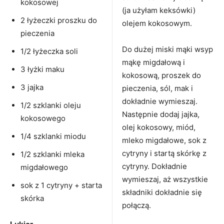
kokosowej
(ja użyłam keksówki)
2 łyżeczki proszku do
olejem kokosowym.
pieczenia
Do dużej miski mąki wsyp
1/2 łyżeczka soli
mąkę migdałową i
3 łyżki maku
kokosową, proszek do
3 jajka
pieczenia, sól, mak i
dokładnie wymieszaj.
1/2 szklanki oleju
Następnie dodaj jajka,
kokosowego
olej kokosowy, miód,
1/4 szklanki miodu
mleko migdałowe, sok z
cytryny i startą skórkę z
1/2 szklanki mleka
cytryny. Dokładnie
migdałowego
wymieszaj, aż wszystkie
sok z 1 cytryny + starta
składniki dokładnie się
skórka
połączą.