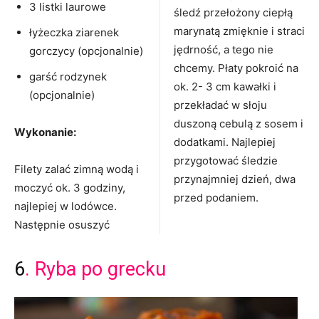
3 listki laurowe
śledź przełożony ciepłą
marynatą zmięknie i straci
łyżeczka ziarenek
jędrność, a tego nie
gorczycy (opcjonalnie)
chcemy. Płaty pokroić na
garść rodzynek
ok. 2- 3 cm kawałki i
(opcjonalnie)
przekładać w słoju
duszoną cebulą z sosem i
Wykonanie:
dodatkami. Najlepiej
przygotować śledzie
Filety zalać zimną wodą i
przynajmniej dzień, dwa
moczyć ok. 3 godziny,
przed podaniem.
najlepiej w lodówce.
Następnie osuszyć
6
. Ryba po grecku