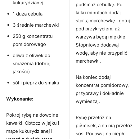
kukurydzianej
podsmaż cebulkę. Po
kilku minutach dodaj
1 duża cebula
startą marchewkę i gotuj
3 średnie marchewki
pod przykryciem, aż
250 g koncentratu
warzywa będą miękkie.
pomidorowego
Stopniowo dodawaj
wodę, aby nie przypalić
oliwa z oliwek do
marchewki.
smażenia (dobrej
jakości)
Na koniec dodaj
sól i pieprz do smaku
koncentrat pomidorowy,
przyprawy i dokładnie
Wykonanie:
wymieszaj.
Pokrój rybę na dowolne
Rybę przełóż na
kawałki. Obtocz w jajku i
półmisek, a na nią przełóż
mące kukurydzianej i
sos. Podawaj na ciepło