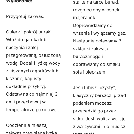
Wykonanie:
starte na tarce buraki,
rozgnieciony czosnek,
Przygotuj zakwas.
majeranek.
Doprowadzamy do
Obierz i pokrój buraki.
wrzenia i wyłączamy gaz.
Włóż do garnka lub
Następnie dolewamy 3
naczynia i zalej
szklanki zakwasu
przegotowaną, ostudzoną
buraczanego i
wodą. Dodaj 1 łyżkę wody
doprawiamy do smaku
z kiszonych ogórków lub
solą i pieprzem.
kiszonej kapusty i
dokładnie przykryj.
Jeśli lubisz „czysty”,
Odstaw na co najmniej 3
klasyczny barszcz, przed
dni i przechowuj w
podaniem możesz
temperaturze pokojowej.
przecedzić go przez
sitko. Jeśli wolisz wersję
Codziennie mieszaj
z warzywami, nie musisz
zakwas drewnianą łyżką,