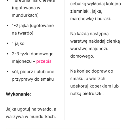
1 średnia marchewka
cebulką wykładaj kolejno
(ugotowana w
ziemniaki, jajka,
mundurkach)
marchewkę i buraki.
1-2 jajka (ugotowane
na twardo)
Na każdą następną
warstwę nakładaj cienką
1 jajko
warstwę majonezu
2-3 łyżki domowego
domowego.
majonezu –
przepis
Na koniec dopraw do
sól, pieprz i ulubione
smaku, a wierzch
przyprawy do smaku
udekoruj koperkiem lub
natką pietruszki.
Wykonanie:
Jajka ugotuj na twardo, a
warzywa w mundurkach.