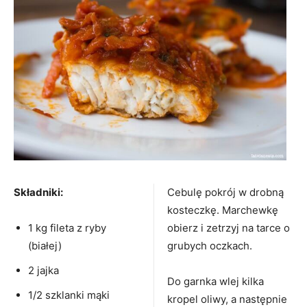
Składniki:
Cebulę pokrój w drobną
kosteczkę. Marchewkę
1 kg fileta z ryby
obierz i zetrzyj na tarce o
(białej)
grubych oczkach.
2 jajka
Do garnka wlej kilka
1/2 szklanki mąki
kropel oliwy, a następnie