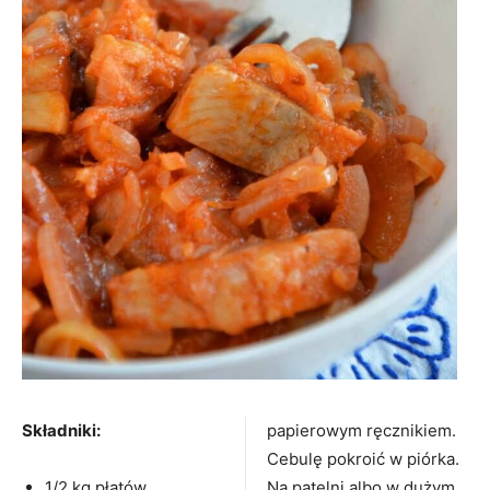
Składniki:
papierowym ręcznikiem.
Cebulę pokroić w piórka.
1/2 kg płatów
Na patelni albo w dużym