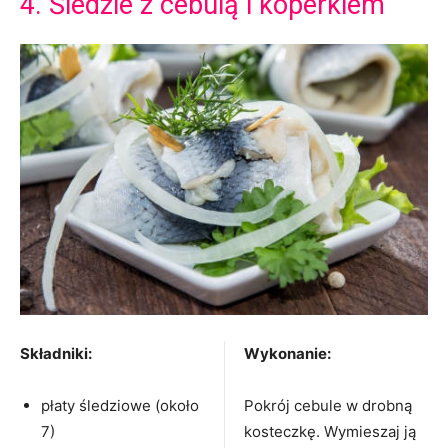
4. Śledzie z cebulą i koperkiem
Składniki:
Wykonanie:
płaty śledziowe (około
Pokrój cebule w drobną
7)
kosteczkę. Wymieszaj ją