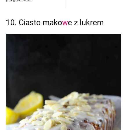
10. Ciasto mako
w
e z lukrem