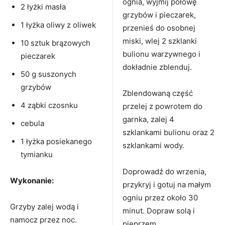
ognia, wyjmij połowę
2 łyżki masła
grzybów i pieczarek,
1 łyżka oliwy z oliwek
przenieś do osobnej
miski, wlej 2 szklanki
10 sztuk brązowych
bulionu warzywnego i
pieczarek
dokładnie zblenduj.
50 g suszonych
grzybów
Zblendowaną część
4 ząbki czosnku
przelej z powrotem do
garnka, zalej 4
cebula
szklankami bulionu oraz 2
1 łyżka posiekanego
szklankami wody.
tymianku
Doprowadź do wrzenia,
Wykonanie:
przykryj i gotuj na małym
ogniu przez około 30
Grzyby zalej wodą i
minut. Dopraw solą i
namocz przez noc.
pieprzem.