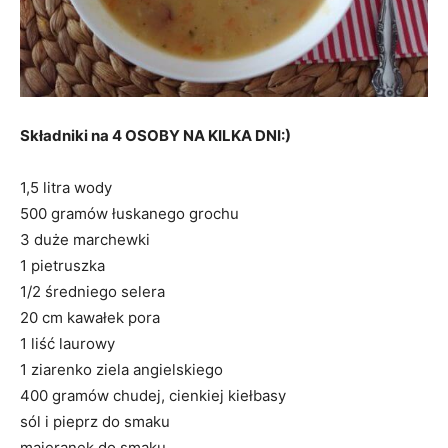
Składniki na 4 OSOBY NA KILKA DNI:)
1,5 litra wody
500 gramów łuskanego grochu
3 duże marchewki
1 pietruszka
1/2 średniego selera
20 cm kawałek pora
1 liść laurowy
1 ziarenko ziela angielskiego
400 gramów chudej, cienkiej kiełbasy
sól i pieprz do smaku
majeranek do smaku