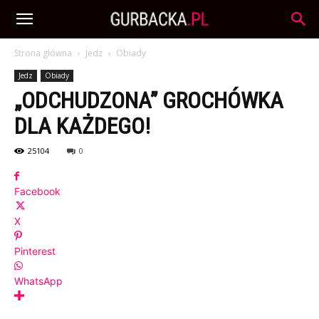
Strona główna
Jedz
Obiady
Jedz
Obiady
„ODCHUDZONA” GROCHÓWKA
DLA KAŻDEGO!
25104
0
Facebook
X
Pinterest
WhatsApp