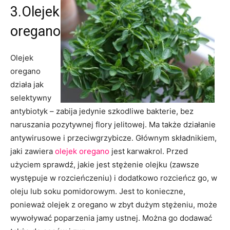
3.Olejek
oregano
Olejek
oregano
działa jak
selektywny
antybiotyk – zabija jedynie szkodliwe bakterie, bez
naruszania pozytywnej flory jelitowej. Ma także działanie
antywirusowe i przeciwgrzybicze. Głównym składnikiem,
jaki zawiera
olejek oregano
jest karwakrol. Przed
użyciem sprawdź, jakie jest stężenie olejku (zawsze
występuje w rozcieńczeniu) i dodatkowo rozcieńcz go, w
oleju lub soku pomidorowym. Jest to konieczne,
ponieważ olejek z oregano w zbyt dużym stężeniu, może
wywoływać poparzenia jamy ustnej. Można go dodawać