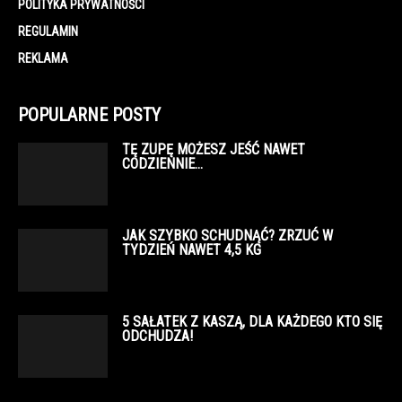
POLITYKA PRYWATNOŚCI
REGULAMIN
REKLAMA
POPULARNE POSTY
TĘ ZUPĘ MOŻESZ JEŚĆ NAWET
CODZIENNIE…
JAK SZYBKO SCHUDNĄĆ? ZRZUĆ W
TYDZIEŃ NAWET 4,5 KG
5 SAŁATEK Z KASZĄ, DLA KAŻDEGO KTO SIĘ
ODCHUDZA!