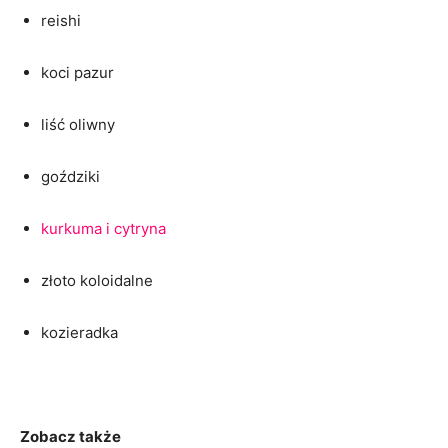
reishi
koci pazur
liść oliwny
goździki
kurkuma i cytryna
złoto koloidalne
kozieradka
Zobacz także