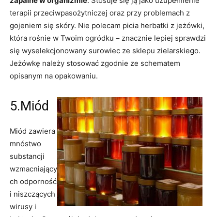
zapalne w organizmie
. Stosuje się ją jako uzupełnienie
terapii przeciwpasożytniczej oraz przy problemach z
gojeniem się skóry. Nie polecam picia herbatki z jeżówki,
która rośnie w Twoim ogródku – znacznie lepiej sprawdzi
się wyselekcjonowany surowiec ze sklepu zielarskiego.
Jeżówkę należy stosować zgodnie ze schematem
opisanym na opakowaniu.
5.Miód
Miód zawiera
mnóstwo
substancji
wzmacniający
ch odporność
i niszczących
wirusy i