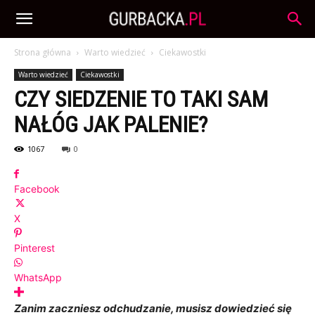
Strona główna
Warto wiedzieć
Ciekawostki
Warto wiedzieć
Ciekawostki
CZY SIEDZENIE TO TAKI SAM
NAŁÓG JAK PALENIE?
1067
0
Facebook
X
Pinterest
WhatsApp
Zanim zaczniesz odchudzanie, musisz dowiedzieć się