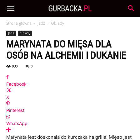
Strona główna
Jedz
Obiady
Jedz
Obiady
MARYNATA DO MIĘSA DLA
OSÓB NA ALCHEMII I DUKANIE
930
0
Facebook
X
Pinterest
WhatsApp
Marynata jest doskonała do kurczaka na grilla. Mięso jest