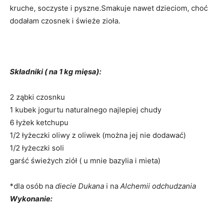
kruche, soczyste i pyszne.Smakuje nawet dzieciom, choć
dodałam czosnek i świeże zioła.
Składniki ( na 1 kg mięsa):
2 ząbki czosnku
1 kubek jogurtu naturalnego najlepiej chudy
6 łyżek ketchupu
1/2 łyżeczki oliwy z oliwek (można jej nie dodawać)
1/2 łyżeczki soli
garść świeżych ziół ( u mnie bazylia i mieta)
*dla osób na
diecie Dukana
i na
Alchemii odchudzania
Wykonanie: