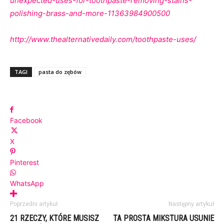
unexpected-uses-for-toothpaste-removing-stains-
polishing-brass-and-more-11363984900500
http://www.thealternativedaily.com/toothpaste-uses/
TAGI
pasta do zębów
Facebook
X
Pinterest
WhatsApp
Poprzedni artykuł
Następny artykuł
21 RZECZY, KTÓRE MUSISZ
TA PROSTA MIKSTURA USUNIE