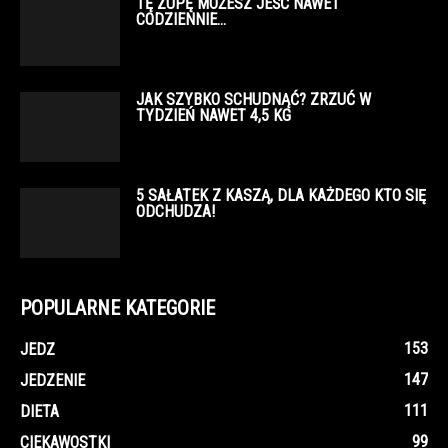
TĘ ZUPĘ MOŻESZ JEŚĆ NAWET
CODZIENNIE…
JAK SZYBKO SCHUDNĄĆ? ZRZUĆ W
TYDZIEŃ NAWET 4,5 KG
5 SAŁATEK Z KASZĄ, DLA KAŻDEGO KTO SIĘ
ODCHUDZA!
POPULARNE KATEGORIE
153
JEDZ
147
JEDZENIE
111
DIETA
99
CIEKAWOSTKI