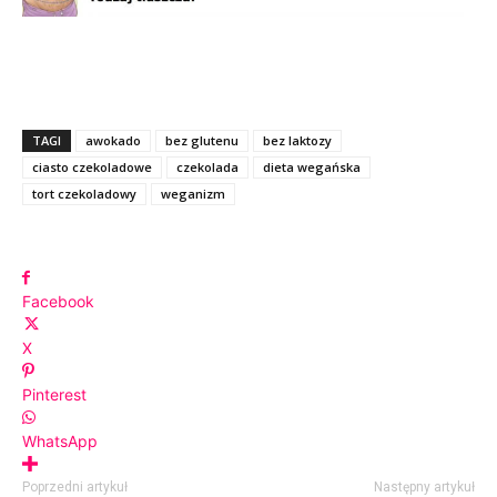
TAGI
awokado
bez glutenu
bez laktozy
ciasto czekoladowe
czekolada
dieta wegańska
tort czekoladowy
weganizm
Facebook
X
Pinterest
WhatsApp
Poprzedni artykuł
Następny artykuł