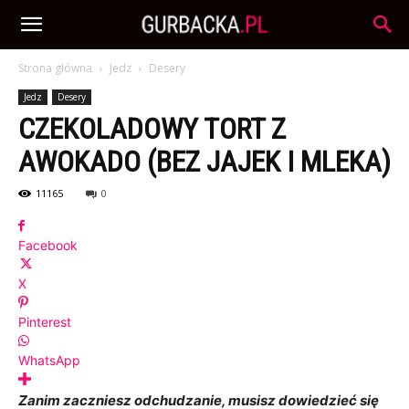
Strona główna
Jedz
Desery
Jedz
Desery
CZEKOLADOWY TORT Z
AWOKADO (BEZ JAJEK I MLEKA)
11165
0
Facebook
X
Pinterest
WhatsApp
Zanim zaczniesz odchudzanie, musisz dowiedzieć się