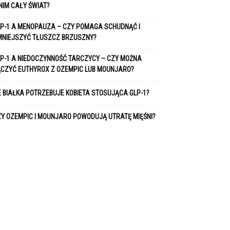
NIM CAŁY ŚWIAT?
P-1 A MENOPAUZA – CZY POMAGA SCHUDNĄĆ I
MNIEJSZYĆ TŁUSZCZ BRZUSZNY?
P-1 A NIEDOCZYNNOŚĆ TARCZYCY – CZY MOŻNA
ĄCZYĆ EUTHYROX Z OZEMPIC LUB MOUNJARO?
E BIAŁKA POTRZEBUJE KOBIETA STOSUJĄCA GLP-1?
Y OZEMPIC I MOUNJARO POWODUJĄ UTRATĘ MIĘŚNI?