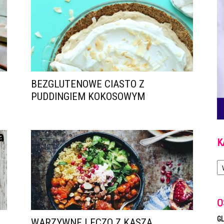
BEZGLUTENOWE CIASTO Z
PUDDINGIEM KOKOSOWYM
K
Ka
O
GL
WARZYWNE LECZO Z KASZĄ