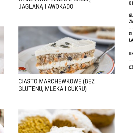
O 
JAGLANĄ I AWOKADO
GL
Z
GL
Ł
IL
CZ
CIASTO MARCHEWKOWE (BEZ
GLUTENU, MLEKA I CUKRU)