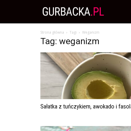
Zdrowa
Strona główna
Tagi
Weganizm
Dieta,
Tag: weganizm
Odchudzanie
i
przepisy
Sałatka z tuńczykiem, awokado i fasol
kulinarne