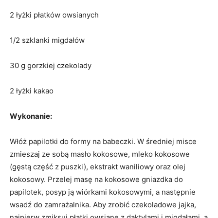
2 łyżki płatków owsianych
1/2 szklanki migdałów
30 g gorzkiej czekolady
2 łyżki kakao
Wykonanie:
Włóż papilotki do formy na babeczki. W średniej misce
zmieszaj ze sobą masło kokosowe, mleko kokosowe
(gęstą część z puszki), ekstrakt waniliowy oraz olej
kokosowy. Przelej masę na kokosowe gniazdka do
papilotek, posyp ją wiórkami kokosowymi, a następnie
wsadź do zamrażalnika. Aby zrobić czekoladowe jajka,
najpierw zmiksuj płatki owsiane z daktylami i migdałami, a