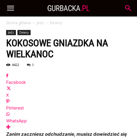
Strona główna
Jedz
Desery
Jedz
Desery
KOKOSOWE GNIAZDKA NA
WIELKANOC
4422
0
Facebook
X
Pinterest
WhatsApp
Zanim zaczniesz odchudzanie, musisz dowiedzieć się