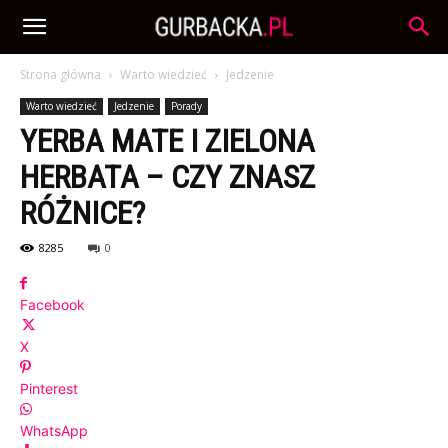
Strona główna
Warto wiedzieć
Jedzenie
Warto wiedzieć
Jedzenie
Porady
YERBA MATE I ZIELONA
HERBATA – CZY ZNASZ
RÓŻNICE?
8285
0
Facebook
X
Pinterest
WhatsApp