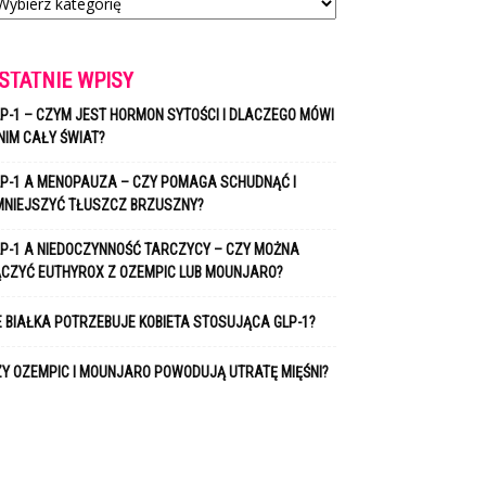
STATNIE WPISY
P-1 – CZYM JEST HORMON SYTOŚCI I DLACZEGO MÓWI
NIM CAŁY ŚWIAT?
P-1 A MENOPAUZA – CZY POMAGA SCHUDNĄĆ I
MNIEJSZYĆ TŁUSZCZ BRZUSZNY?
P-1 A NIEDOCZYNNOŚĆ TARCZYCY – CZY MOŻNA
ĄCZYĆ EUTHYROX Z OZEMPIC LUB MOUNJARO?
E BIAŁKA POTRZEBUJE KOBIETA STOSUJĄCA GLP-1?
Y OZEMPIC I MOUNJARO POWODUJĄ UTRATĘ MIĘŚNI?