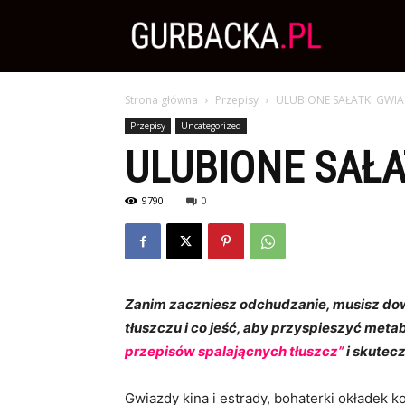
Zdrowa
Strona główna
Przepisy
ULUBIONE SAŁATKI GWI
Dieta,
Przepisy
Uncategorized
ULUBIONE SAŁA
Odchudzanie
9790
0
i
Zanim zaczniesz odchudzanie, musisz dowi
przepisy
tłuszczu i co jeść, aby przyspieszyć meta
przepisów spalającnych tłuszcz”
i skutec
kulinarne
Gwiazdy kina i estrady, bohaterki okładek