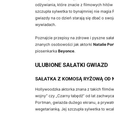
odżywiania, które znacie z filmowych hitów
szczupła sylwetka to bynajmniej nie magia 
gwiazdy na co dzień starają się dbać o swoj
wywiadach.
Poznajcie przepisy na zdrowe i pyszne sałat
znanych osobowości jak aktorki
Natalie Po
piosenkarka
Beyonce
.
ULUBIONE SAŁATKI GWIAZD
SAŁATKA Z KOMOSĄ RYŻOWĄ OD 
Hollywoodzka aktorka znana z takich filmów 
wojny” czy „Czarny łabędź” od lat zachwyca 
Portman, gwiazda dużego ekranu, a prywatni
wegetarianką. Jej szczupła sylwetka to wca