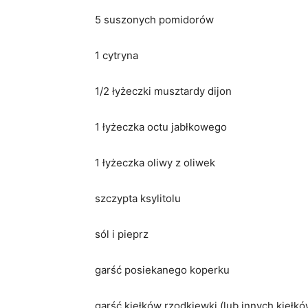
5 suszonych pomidorów
1 cytryna
1/2 łyżeczki musztardy dijon
1 łyżeczka octu jabłkowego
1 łyżeczka oliwy z oliwek
szczypta ksylitolu
sól i pieprz
garść posiekanego koperku
garść kiełków rzodkiewki (lub innych kiełkó