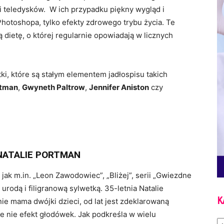
 i teledysków. W ich przypadku piękny wygląd i
Photoshopa, tylko efekty zdrowego trybu życia. Te
ą dietę, o której regularnie opowiadają w licznych
ki, które są stałym elementem jadłospisu takich
rtman
,
Gwyneth Paltrow
,
Jennifer Aniston
czy
NATALIE PORTMAN
jak m.in. „Leon Zawodowiec”, „Bliżej”, serii „Gwiezdne
urodą i filigranową sylwetką. 35-letnia Natalie
K
e mama dwójki dzieci, od lat jest zdeklarowaną
le nie efekt głodówek. Jak podkreśla w wielu
Ka