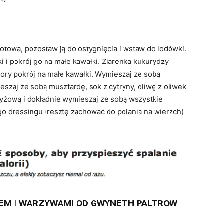
otowa, pozostaw ją do ostygnięcia i wstaw do lodówki.
i i pokrój go na małe kawałki. Ziarenka kukurydzy
dory pokrój na małe kawałki. Wymieszaj ze sobą
eszaj ze sobą musztardę, sok z cytryny, oliwę z oliwek
ryżową i dokładnie wymieszaj ze sobą wszystkie
go dressingu (resztę zachować do polania na wierzch)
IEM I WARZYWAMI OD GWYNETH PALTROW