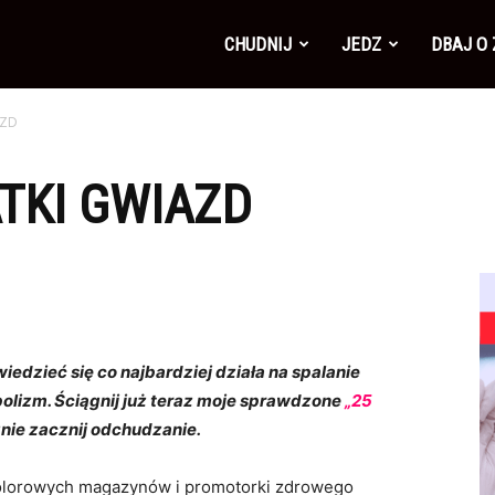
CHUDNIJ
JEDZ
DBAJ O
AZD
TKI GWIAZD
edzieć się co najbardziej działa na spalanie
bolizm.
Ściągnij już teraz moje sprawdzone
„25
znie zacznij odchudzanie.
 kolorowych magazynów i promotorki zdrowego