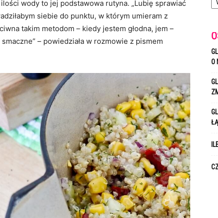
 ilości wody to jej podstawowa rutyna. „Lubię sprawiać
wadziłabym siebie do punktu, w którym umieram z
eciwna takim metodom – kiedy jestem głodna, jem –
O
 i smaczne” – powiedziała w rozmowie z pismem
GL
O 
GL
Z
GL
Ł
IL
CZ