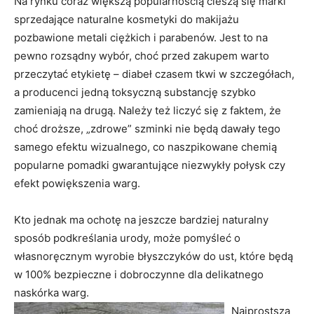
Na rynku coraz większą popularnością cieszą się marki
sprzedające naturalne kosmetyki do makijażu
pozbawione metali ciężkich i parabenów. Jest to na
pewno rozsądny wybór, choć przed zakupem warto
przeczytać etykietę – diabeł czasem tkwi w szczegółach,
a producenci jedną toksyczną substancję szybko
zamieniają na drugą. Należy też liczyć się z faktem, że
choć droższe, „zdrowe” szminki nie będą dawały tego
samego efektu wizualnego, co naszpikowane chemią
popularne pomadki gwarantujące niezwykły połysk czy
efekt powiększenia warg.
Kto jednak ma ochotę na jeszcze bardziej naturalny
sposób podkreślania urody, może pomyśleć o
własnoręcznym wyrobie błyszczyków do ust, które będą
w 100% bezpieczne i dobroczynne dla delikatnego
naskórka warg.
Najprostszą