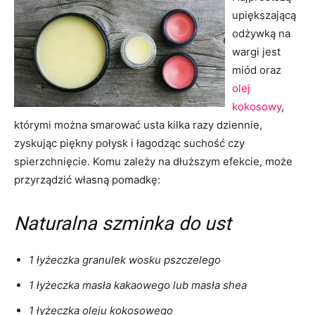
upiększającą
odżywką na
wargi jest
miód oraz
olej
kokosowy
,
którymi można smarować usta kilka razy dziennie,
zyskując piękny połysk i łagodząc suchość czy
spierzchnięcie. Komu zależy na dłuższym efekcie, może
przyrządzić własną pomadkę:
Naturalna szminka do ust
1 łyżeczka granulek wosku pszczelego
1 łyżeczka masła kakaowego lub masła shea
1 łyżeczka oleju kokosowego