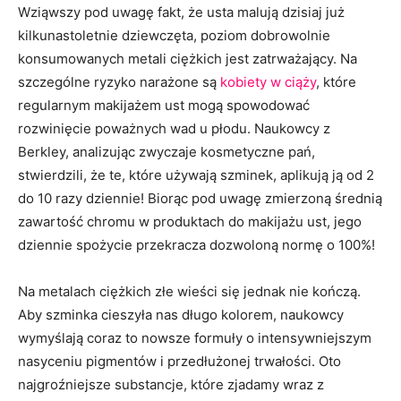
Wziąwszy pod uwagę fakt, że usta malują dzisiaj już
kilkunastoletnie dziewczęta, poziom dobrowolnie
konsumowanych metali ciężkich jest zatrważający. Na
szczególne ryzyko narażone są
kobiety w ciąży
, które
regularnym makijażem ust mogą spowodować
rozwinięcie poważnych wad u płodu. Naukowcy z
Berkley, analizując zwyczaje kosmetyczne pań,
stwierdzili, że te, które używają szminek, aplikują ją od 2
do 10 razy dziennie! Biorąc pod uwagę zmierzoną średnią
zawartość chromu w produktach do makijażu ust, jego
dziennie spożycie przekracza dozwoloną normę o 100%!
Na metalach ciężkich złe wieści się jednak nie kończą.
Aby szminka cieszyła nas długo kolorem, naukowcy
wymyślają coraz to nowsze formuły o intensywniejszym
nasyceniu pigmentów i przedłużonej trwałości. Oto
najgroźniejsze substancje, które zjadamy wraz z