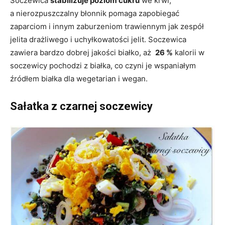
Soczewica
stabilizuje poziom cukru
we krwi,
a nierozpuszczalny błonnik pomaga zapobiegać
zaparciom i innym zaburzeniom trawiennym jak zespół
jelita drażliwego i uchyłkowatości jelit.
Soczewica
zawiera bardzo dobrej jakości białko, aż
26 %
kalorii w
soczewicy pochodzi z białka, co czyni je wspaniałym
źródłem białka dla wegetarian i wegan.
Sałatka z czarnej soczewicy