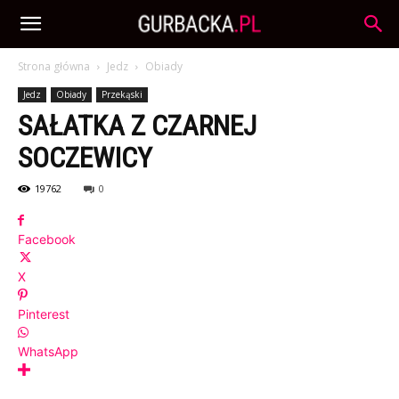
Strona główna
Jedz
Obiady
Jedz
Obiady
Przekąski
SAŁATKA Z CZARNEJ
SOCZEWICY
19762
0
Facebook
X
Pinterest
WhatsApp