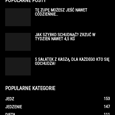
POPULARNE POSTY
TĘ ZUPĘ MOŻESZ JEŚĆ NAWET
CODZIENNIE…
JAK SZYBKO SCHUDNĄĆ? ZRZUĆ W
TYDZIEŃ NAWET 4,5 KG
5 SAŁATEK Z KASZĄ, DLA KAŻDEGO KTO SIĘ
ODCHUDZA!
POPULARNE KATEGORIE
153
JEDZ
147
JEDZENIE
111
DIETA