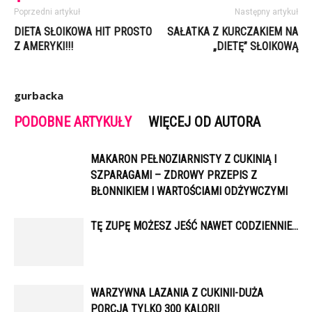
Poprzedni artykuł
Następny artykuł
DIETA SŁOIKOWA HIT PROSTO
SAŁATKA Z KURCZAKIEM NA
Z AMERYKI!!!
„DIETĘ” SŁOIKOWĄ
gurbacka
PODOBNE ARTYKUŁY
WIĘCEJ OD AUTORA
MAKARON PEŁNOZIARNISTY Z CUKINIĄ I
SZPARAGAMI – ZDROWY PRZEPIS Z
BŁONNIKIEM I WARTOŚCIAMI ODŻYWCZYMI
TĘ ZUPĘ MOŻESZ JEŚĆ NAWET CODZIENNIE…
WARZYWNA LAZANIA Z CUKINII-DUŻA
PORCJA TYLKO 300 KALORII