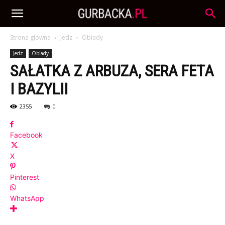
Strona główna
Jedz
Obiady
Jedz
Obiady
SAŁATKA Z ARBUZA, SERA FETA
I BAZYLII
2355
0
Facebook
X
Pinterest
WhatsApp