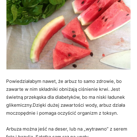
Powiedziałabym nawet, że arbuz to samo zdrowie, bo
zawarte w nim składniki obniżają ciśnienie krwi. Jest
świetną przekąska dla diabetyków, bo ma niski ładunek
glikemiczny.Dzięki dużej zawartości wody, arbuz działa
moczopędnie i pomaga oczyścić organizm z toksyn.
Arbuza można jeść na deser, lub na „wytrawno” z serem
feta i bazylią. Sałatka sam raz na upały.