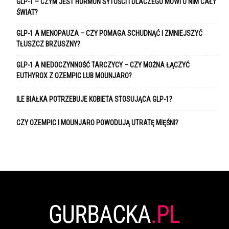
GLP-1 – CZYM JEST HORMON SYTOŚCI I DLACZEGO MÓWI O NIM CAŁY
ŚWIAT?
GLP-1 A MENOPAUZA – CZY POMAGA SCHUDNĄĆ I ZMNIEJSZYĆ
TŁUSZCZ BRZUSZNY?
GLP-1 A NIEDOCZYNNOŚĆ TARCZYCY – CZY MOŻNA ŁĄCZYĆ
EUTHYROX Z OZEMPIC LUB MOUNJARO?
ILE BIAŁKA POTRZEBUJE KOBIETA STOSUJĄCA GLP-1?
CZY OZEMPIC I MOUNJARO POWODUJĄ UTRATĘ MIĘŚNI?