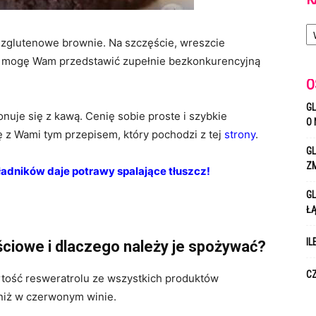
Ka
ezglutenowe brownie. Na szczęście, wreszcie
em mogę Wam przedstawić zupełnie bezkonkurencyjną
O
GL
nuje się z kawą. Cenię sobie proste i szybkie
O 
ię z Wami tym przepisem, który pochodzi z tej
strony
.
GL
Z
ładników daje potrawy spalające tłuszcz!
GL
Ł
IL
ściowe i dlaczego należy je spożywać?
CZ
tość resweratrolu ze wszystkich produktów
niż w czerwonym winie.