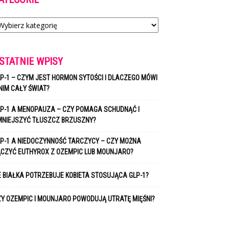
tegorie
STATNIE WPISY
P-1 – CZYM JEST HORMON SYTOŚCI I DLACZEGO MÓWI
NIM CAŁY ŚWIAT?
P-1 A MENOPAUZA – CZY POMAGA SCHUDNĄĆ I
MNIEJSZYĆ TŁUSZCZ BRZUSZNY?
P-1 A NIEDOCZYNNOŚĆ TARCZYCY – CZY MOŻNA
ĄCZYĆ EUTHYROX Z OZEMPIC LUB MOUNJARO?
E BIAŁKA POTRZEBUJE KOBIETA STOSUJĄCA GLP-1?
Y OZEMPIC I MOUNJARO POWODUJĄ UTRATĘ MIĘŚNI?