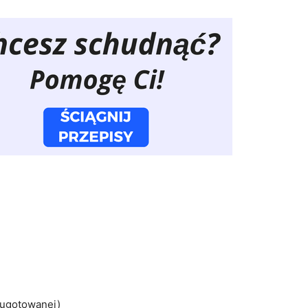
b ugotowanej)