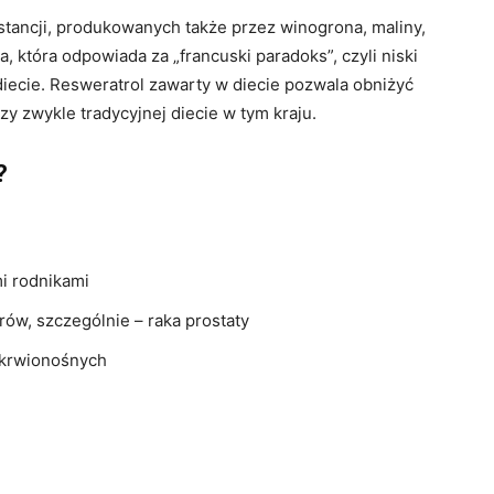
bstancji, produkowanych także przez winogrona, maliny,
, która odpowiada za „francuski paradoks”, czyli niski
diecie. Resweratrol zawarty w diecie pozwala obniżyć
y zwykle tradycyjnej diecie w tym kraju.
?
i rodnikami
w, szczególnie – raka prostaty
 krwionośnych