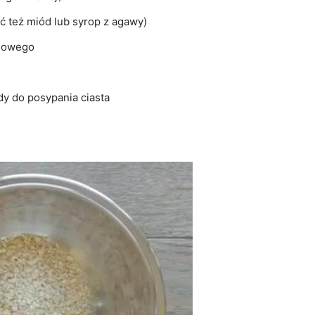
ć też miód lub syrop z agawy)
osowego
dy do posypania ciasta