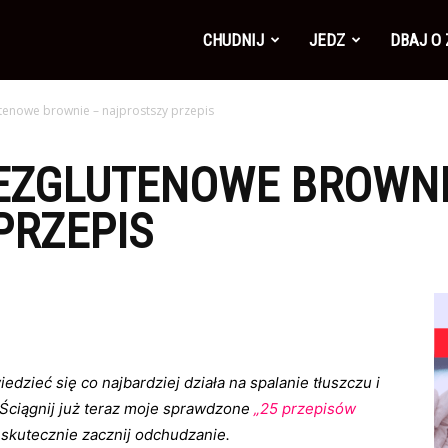
CHUDNIJ
JEDZ
DBAJ O
tenowe brownie – najprostszy przepis
EZGLUTENOWE BROWNI
PRZEPIS
zieć się co najbardziej działa na spalanie tłuszczu i
Ściągnij już teraz moje sprawdzone
„25 przepisów
 skutecznie zacznij odchudzanie.