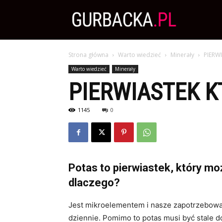
Zdrowa
Strona główna
Warto wiedzieć
Minerały
PIERW
Dieta,
Warto wiedzieć
Minerały
PIERWIASTEK K
Odchudzanie
1145
0
i
Potas to pierwiastek, który m
przepisy
dlaczego?
Jest mikroelementem i nasze zapotrzebowan
kulinarne
dziennie. Pomimo to potas musi być stale 