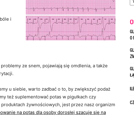
bóle i
O
GL
O 
GL
Z
roblemy ze snem, pojawiają się omdlenia, a także
GL
ytacji.
Ł
emy u siebie, warto zadbać o to, by zwiększyć podaż
IL
my też suplementować potas w pigułkach czy
CZ
 w produktach żywnościowych, jest przez nasz organizm
wanie na potas dla osoby dorosłej szacuje się na