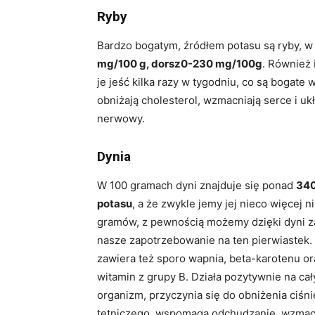
Ryby
Bardzo bogatym, źródłem potasu są ryby, w
mg/100 g, dorsz0-230 mg/100g
. Również 
je jeść kilka razy w tygodniu, co są bogate
obniżają cholesterol, wzmacniają serce i u
nerwowy.
Dynia
W 100 gramach dyni znajduje się ponad
34
potasu
, a że zwykle jemy jej nieco więcej ni
gramów, z pewnością możemy dzięki dyni z
nasze zapotrzebowanie na ten pierwiastek.
zawiera też sporo wapnia, beta-karotenu or
witamin z grupy B. Działa pozytywnie na cał
organizm, przyczynia się do obniżenia ciśni
tętniczego, wspomaga odchudzanie, wzmac