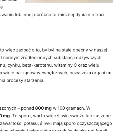
ie
aniu lub innej obróbce termicznej dynia nie traci
rto więc zadbać o to, by był na stałe obecny w naszej
est cennym źródłem innych substancji odżywczych,
nu, cynku, beta-karotenu, witaminy C oraz wielu
 na wiele narządów wewnętrznych, oczyszcza organizm,
nia procesy starzenia.
uszonych – ponad
800 mg
w 100 gramach. W
0 mg
. To sporo, warto więc śliwki świeże lub suszone
 zawartości potasu, śliwki mają sporo oczyszczającego
two witamin i minerałów oraz dużą dawkę polifenoli,