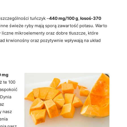
 szczególności tuńczyk –
440 mg/100 g
,
łosoś-370
inne świeże ryby mają sporą zawartość potasu. Warto
 w liczne mikroelementy oraz dobre tłuszcze, które
kład krwionośny oraz pozytywnie wpływają na układ
0 mg
ż te 100
aspokoić
 Dynia
az
y nasz
enia
nia nasz