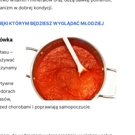
ganizm w dobrej kondycji.
ĘKI KTÓRYM BĘDZIESZ WYGLĄDAĆ MŁODZIEJ
rówka
tasu –
 używać
aczynamy
zytywne
idorach
wasów,
rzed chorobami i poprawiają samopoczucie.