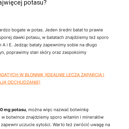
ajwięcej potasu?
bardzo bogate w potas. Jeden średni batat to prawie
porej dawki potasu, w batatach znajdziemy też sporo
n A i E. Jedząc bataty zapewnimy sobie na długo
syn, poprawimy stan skóry oraz zaspokoimy
ATYCH W BŁONNIK (IDEALNIE LECZĄ ZAPARCIA I
AJĄ ODCHUDZANIE)
0 mg potasu
, można więc nazwać botwinkę
w botwince znajdziemy sporo witamin i minerałów
 zapewni uczucie sytości. Warto też zwrócić uwagę na