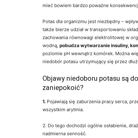
mieć bowiem bardzo poważne konsekwencje
Potas dla organizmu jest niezbędny – wpły
także bierze udział w transportowaniu skła
zachowania równowagi elektrolitowej w org
wodną,
pobudza wytwarzanie insuliny, kon
poziomie pH wewnątrz komórek. Można więc
niedobór potasu utrzymujący się przez dłuż
Objawy niedoboru potasu są do
zaniepokoić?
1.
Pojawiają się zaburzenia pracy serca, pr
wszystkim arytmia.
2. Do tego dochodzi ogólne osłabienie, draż
nadmierna senność.