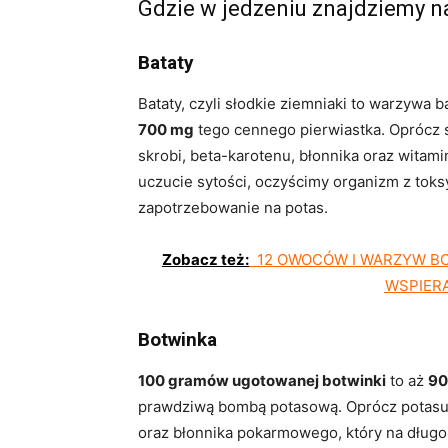
Gdzie w jedzeniu znajdziemy n
Bataty
Bataty, czyli słodkie ziemniaki to warzywa 
700 mg
tego cennego pierwiastka. Oprócz s
skrobi, beta-karotenu, błonnika oraz witami
uczucie sytości, oczyścimy organizm z tok
zapotrzebowanie na potas.
Zobacz też:
12 OWOCÓW I WARZYW BOG
WSPIER
Botwinka
100 gramów ugotowanej botwinki
to aż
90
prawdziwą bombą potasową. Oprócz potasu 
oraz błonnika pokarmowego, który na długo