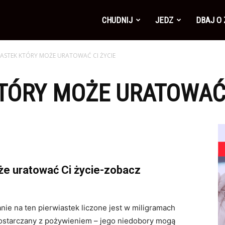
CHUDNIJ
JEDZ
DBAJ O
IASTEK KTÓRY MOŻE URATOWAĆ CI ŻYCIE
TÓRY MOŻE URATOWAĆ 
oże uratować Ci życie-zobacz
ie na ten pierwiastek liczone jest w miligramach
dostarczany z pożywieniem – jego niedobory mogą