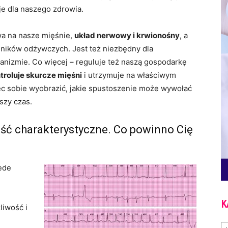
 dla naszego zdrowia.
wa na nasze mięśnie,
układ nerwowy i krwionośny
, a
dników odżywczych. Jest też niezbędny dla
anizmie. Co więcej – reguluje też naszą gospodarkę
troluje skurcze mięśni
i utrzymuje na właściwym
 sobie wyobrazić, jakie spustoszenie może wywołać
szy czas.
ść charakterystyczne. Co powinno Cię
zede
K
liwość i
Ka