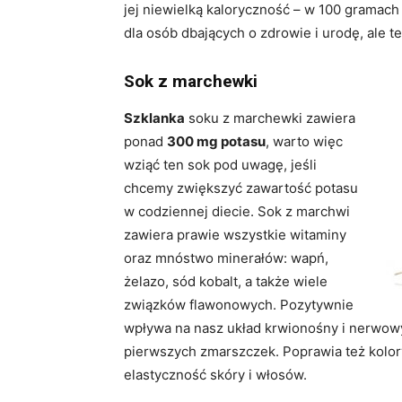
jej niewielką kaloryczność – w 100 gramach m
dla osób dbających o zdrowie i urodę, ale t
Sok z marchewki
Szklanka
soku z marchewki zawiera
ponad
300 mg potasu
, warto więc
wziąć ten sok pod uwagę, jeśli
chcemy zwiększyć zawartość potasu
w codziennej diecie. Sok z marchwi
zawiera prawie wszystkie witaminy
oraz mnóstwo minerałów: wapń,
żelazo, sód kobalt, a także wiele
związków flawonowych. Pozytywnie
wpływa na nasz układ krwionośny i nerwowy
pierwszych zmarszczek. Poprawia też kolory
elastyczność skóry i włosów.