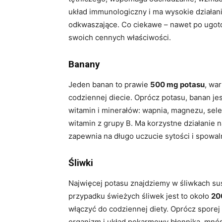
układ immunologiczny i ma wysokie działan
odkwaszające. Co ciekawe – nawet po ugotow
swoich cennych właściwości.
Banany
Jeden banan to prawie
500 mg potasu
, wa
codziennej diecie. Oprócz potasu, banan j
witamin i minerałów: wapnia, magnezu, sele
witamin z grupy B. Ma korzystne działanie
zapewnia na długo uczucie sytości i spowal
Śliwki
Najwięcej potasu znajdziemy w śliwkach s
przypadku świeżych śliwek jest to około
20
włączyć do codziennej diety. Oprócz sporej
organizm i układ pokarmowy błonnika, mnós