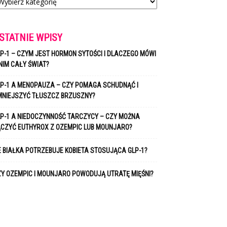
STATNIE WPISY
P-1 – CZYM JEST HORMON SYTOŚCI I DLACZEGO MÓWI
NIM CAŁY ŚWIAT?
P-1 A MENOPAUZA – CZY POMAGA SCHUDNĄĆ I
MNIEJSZYĆ TŁUSZCZ BRZUSZNY?
P-1 A NIEDOCZYNNOŚĆ TARCZYCY – CZY MOŻNA
ĄCZYĆ EUTHYROX Z OZEMPIC LUB MOUNJARO?
E BIAŁKA POTRZEBUJE KOBIETA STOSUJĄCA GLP-1?
Y OZEMPIC I MOUNJARO POWODUJĄ UTRATĘ MIĘŚNI?