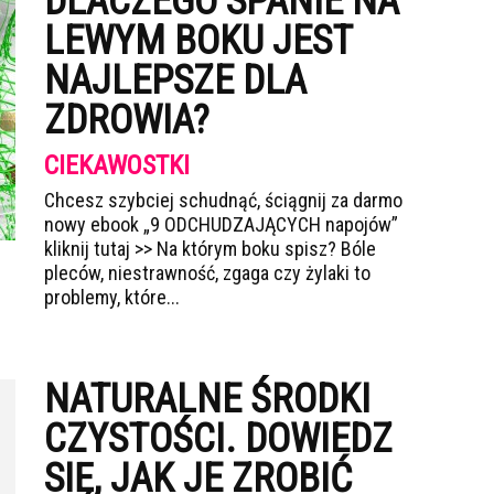
DLACZEGO SPANIE NA
LEWYM BOKU JEST
NAJLEPSZE DLA
ZDROWIA?
CIEKAWOSTKI
Chcesz szybciej schudnąć, ściągnij za darmo
nowy ebook „9 ODCHUDZAJĄCYCH napojów”
kliknij tutaj >> Na którym boku spisz? Bóle
pleców, niestrawność, zgaga czy żylaki to
problemy, które...
NATURALNE ŚRODKI
CZYSTOŚCI. DOWIEDZ
SIĘ, JAK JE ZROBIĆ