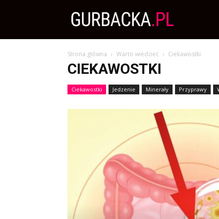
Zdrowa
Strona główna
Warto wiedzieć
Ciekawostki
Dieta,
CIEKAWOSTKI
Ciekawostki
Jedzenie
Minerały
Przyprawy
Odchudzanie
i
przepisy
kulinarne