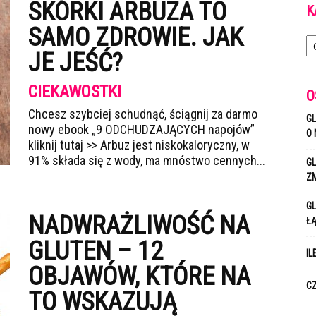
SKÓRKI ARBUZA TO
K
SAMO ZDROWIE. JAK
Ka
JE JEŚĆ?
CIEKAWOSTKI
O
Chcesz szybciej schudnąć, ściągnij za darmo
GL
nowy ebook „9 ODCHUDZAJĄCYCH napojów”
O 
kliknij tutaj >> Arbuz jest niskokaloryczny, w
91% składa się z wody, ma mnóstwo cennych...
GL
Z
GL
NADWRAŻLIWOŚĆ NA
Ł
GLUTEN – 12
IL
OBJAWÓW, KTÓRE NA
CZ
TO WSKAZUJĄ