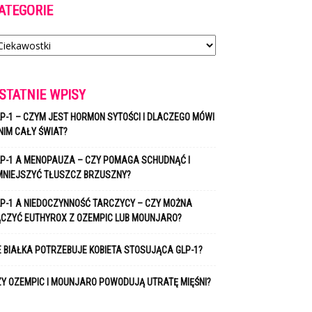
ATEGORIE
tegorie
STATNIE WPISY
P-1 – CZYM JEST HORMON SYTOŚCI I DLACZEGO MÓWI
NIM CAŁY ŚWIAT?
P-1 A MENOPAUZA – CZY POMAGA SCHUDNĄĆ I
MNIEJSZYĆ TŁUSZCZ BRZUSZNY?
P-1 A NIEDOCZYNNOŚĆ TARCZYCY – CZY MOŻNA
ĄCZYĆ EUTHYROX Z OZEMPIC LUB MOUNJARO?
E BIAŁKA POTRZEBUJE KOBIETA STOSUJĄCA GLP-1?
Y OZEMPIC I MOUNJARO POWODUJĄ UTRATĘ MIĘŚNI?