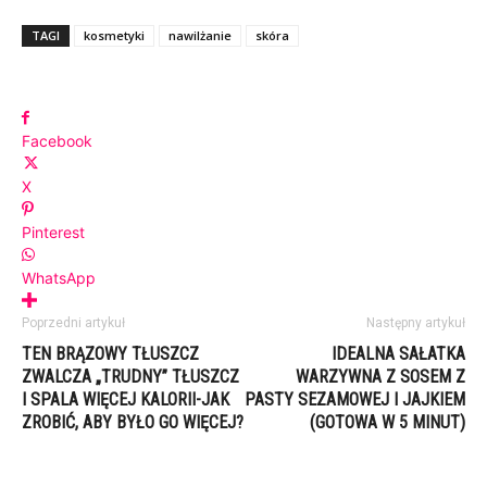
TAGI
kosmetyki
nawilżanie
skóra
Facebook
X
Pinterest
WhatsApp
Poprzedni artykuł
Następny artykuł
TEN BRĄZOWY TŁUSZCZ
IDEALNA SAŁATKA
ZWALCZA „TRUDNY” TŁUSZCZ
WARZYWNA Z SOSEM Z
I SPALA WIĘCEJ KALORII-JAK
PASTY SEZAMOWEJ I JAJKIEM
ZROBIĆ, ABY BYŁO GO WIĘCEJ?
(GOTOWA W 5 MINUT)