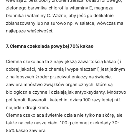
wewnątrz. Jest dobry źródłem żelaza, kwasu foliowego,
zielonego barwnika-chlorofilu witaminy E, magnezu,
błonnika i witaminy C. Ważne, aby jeść go delikatnie
zblanszowany lub na surowo np. w sałatce, wówczas ma
najlepsze właściwości.
7. Ciemna czekolada powyżej 70% kakao
Ciemna czekolada ta z największą zawartością kakao ( i
dobrej jakości, nie z chemią i wypełniaczami) jest jednym
z najlepszych źródeł przeciwutleniaczy na świecie.
Zawiera mnóstwo związków organicznych, które są
biologicznie czynne i działają jak antyoksydanty. Mnóstwo
polifenoli, flawanoli i katechin, działa 100 razy lepiej niż
niejeden drogi krem.
Ciemna czekolada świetnie działa nie tylko na skórę, ale
także na całe nasze ciało. 100 g ciemnej czekolady 70-
85% kakao zawiera: