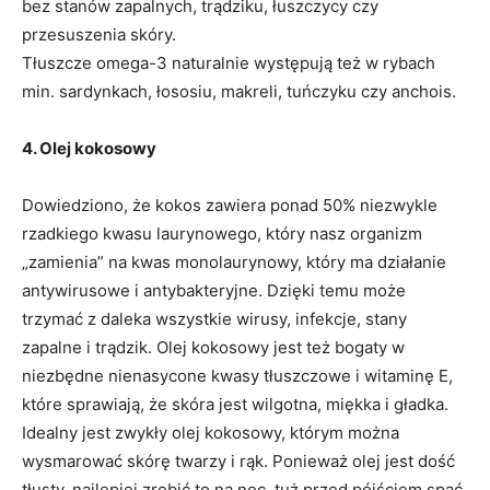
bez stanów zapalnych, trądziku, łuszczycy czy
przesuszenia skóry.
Tłuszcze omega-3 naturalnie występują też w rybach
min. sardynkach, łososiu, makreli, tuńczyku czy anchois.
4. Olej kokosowy
Dowiedziono, że kokos zawiera ponad 50% niezwykle
rzadkiego kwasu laurynowego, który nasz organizm
„zamienia” na kwas monolaurynowy, który ma działanie
antywirusowe i antybakteryjne. Dzięki temu może
trzymać z daleka wszystkie wirusy, infekcje, stany
zapalne i trądzik. Olej kokosowy jest też bogaty w
niezbędne nienasycone kwasy tłuszczowe i witaminę E,
które sprawiają, że skóra jest wilgotna, miękka i gładka.
Idealny jest zwykły olej kokosowy, którym można
wysmarować skórę twarzy i rąk. Ponieważ olej jest dość
tłusty, najlepiej zrobić to na noc, tuż przed pójściem spać.