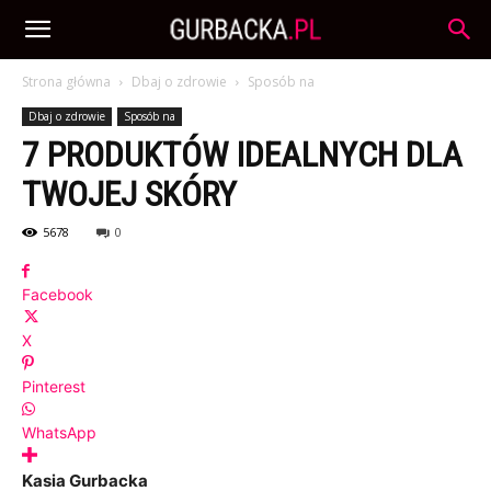
Strona główna
Dbaj o zdrowie
Sposób na
Dbaj o zdrowie
Sposób na
7 PRODUKTÓW IDEALNYCH DLA
TWOJEJ SKÓRY
5678
0
Facebook
X
Pinterest
WhatsApp
Kasia Gurbacka