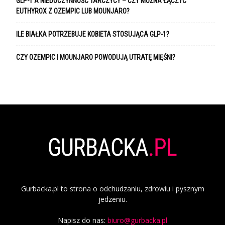
GLP-1 A NIEDOCZYNNOŚĆ TARCZYCY – CZY MOŻNA ŁĄCZYĆ
EUTHYROX Z OZEMPIC LUB MOUNJARO?
ILE BIAŁKA POTRZEBUJE KOBIETA STOSUJĄCA GLP-1?
CZY OZEMPIC I MOUNJARO POWODUJĄ UTRATĘ MIĘŚNI?
Gurbacka.pl to strona o odchudzaniu, zdrowiu i pysznym
jedzeniu.
Napisz do nas:
biuro@gurbacka.pl