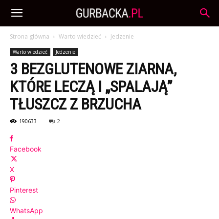
Strona główna
Warto wiedzieć
Jedzenie
Warto wiedzieć
Jedzenie
3 BEZGLUTENOWE ZIARNA,
KTÓRE LECZĄ I „SPALAJĄ”
TŁUSZCZ Z BRZUCHA
190633
2
Facebook
X
Pinterest
WhatsApp