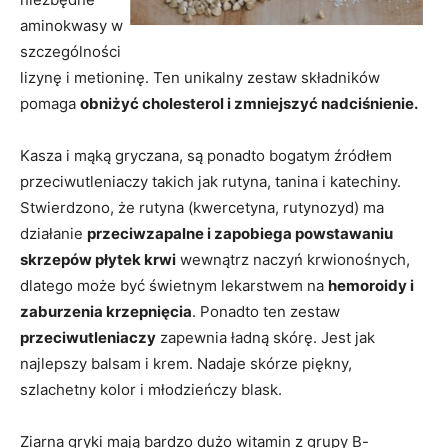
aminokwasy w
szczególności
lizynę i metioninę. Ten unikalny zestaw składników
pomaga
obniżyć cholesterol i zmniejszyć nadciśnienie.
Kasza i mąką gryczana, są ponadto bogatym źródłem
przeciwutleniaczy takich jak rutyna, tanina i katechiny.
Stwierdzono, że rutyna (kwercetyna, rutynozyd) ma
działanie
przeciwzapalne i zapobiega powstawaniu
skrzepów płytek krwi
wewnątrz naczyń krwionośnych,
dlatego może być świetnym lekarstwem na
hemoroidy i
zaburzenia krzepnięcia
. Ponadto ten zestaw
przeciwutleniaczy
zapewnia ładną skórę. Jest jak
najlepszy balsam i krem. Nadaje skórze piękny,
szlachetny kolor i młodzieńczy blask.
Ziarna gryki mają bardzo dużo witamin z grupy B-