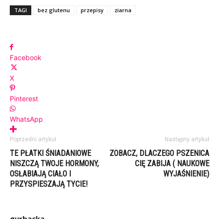
TAGI
bez glutenu
przepisy
ziarna
Facebook
X
Pinterest
WhatsApp
Poprzedni artykuł
Następny artykuł
TE PŁATKI ŚNIADANIOWE
ZOBACZ, DLACZEGO PSZENICA
NISZCZĄ TWOJE HORMONY,
CIĘ ZABIJA ( NAUKOWE
OSŁABIAJĄ CIAŁO I
WYJAŚNIENIE)
PRZYSPIESZAJĄ TYCIE!
gurbacka