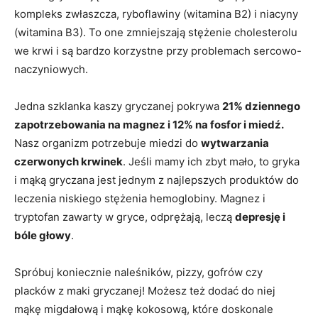
kompleks zwłaszcza, ryboflawiny (witamina B2) i niacyny
(witamina B3). To one zmniejszają stężenie cholesterolu
we krwi i są bardzo korzystne przy problemach sercowo-
naczyniowych.
Jedna szklanka kaszy gryczanej pokrywa
21% dziennego
zapotrzebowania na magnez i 12% na fosfor i miedź.
Nasz organizm potrzebuje miedzi do
wytwarzania
czerwonych krwinek
. Jeśli mamy ich zbyt mało, to gryka
i mąką gryczana jest jednym z najlepszych produktów do
leczenia niskiego stężenia hemoglobiny. Magnez i
tryptofan zawarty w gryce, odprężają, leczą
depresję i
bóle głowy
.
Spróbuj koniecznie naleśników, pizzy, gofrów czy
placków z maki gryczanej! Możesz też dodać do niej
mąkę migdałową i mąkę kokosową, które doskonale