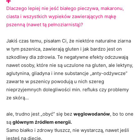
Dlaczego lepiej nie jeść białego pieczywa
, makaronu,
ciasta i wszystkich wypieków zawierających mąkę
pszenną (nawet tą pełnoziarnistą)?
Jakiś czas temu, pisałam Ci, że niektóre naturalne ziarna
w tym pszenica, zawierają gluten i jak bardzo jest on
szkodliwy dla zdrowia. Te negatywne efekty odczuwają
nawet osoby, które nie są uczulone na gluten, ale lektyny,
aglutynina, gliadyna i inne substancje „anty-odżywcze”
zawarte w pszenicy powodują u nich szereg
nieprzyjemnych dolegliwości min. refluks czy problemy
ze skórą…
ale, trudno jest „obyć” się bez
węglowodanów
, bo to one
są
głównym źródłem energii.
Samo białko i zdrowy tłuszcz, nie wystarczą, nawet jeśli
jesteś na diecie.