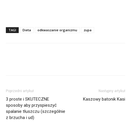
TAGI
Dieta
odkwaszanie organizmu
zupa
Poprzedni artykuł
Następny artykuł
3 proste i SKUTECZNE
Kaszowy batonik Kasi
sposoby aby przyspieszyć
spalanie tłuszczu (szczególnie
z brzucha i ud)