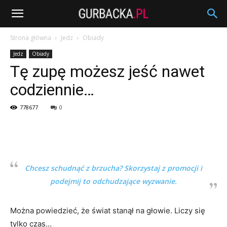
Strona główna
Jedz
Obiady
Jedz
Obiady
Tę zupę możesz jeść nawet
codziennie…
778677
0
Chcesz schudnąć z brzucha? Skorzystaj z promocji i
podejmij to odchudzające wyzwanie.
Można powiedzieć, że świat stanął na głowie. Liczy się
tylko czas…