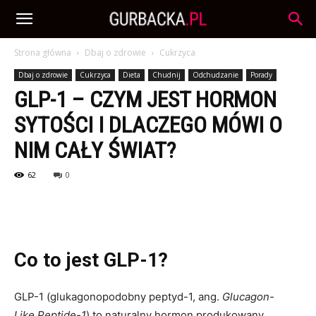
Strona główna
Dbaj o zdrowie
Cukrzyca
Dbaj o zdrowie
Cukrzyca
Dieta
Chudnij
Odchudzanie
Porady
GLP-1 – CZYM JEST HORMON
SYTOŚCI I DLACZEGO MÓWI O
NIM CAŁY ŚWIAT?
62
0
Co to jest GLP-1?
GLP-1 (glukagonopodobny peptyd-1, ang.
Glucagon-
Like Peptide-1
) to naturalny hormon produkowany