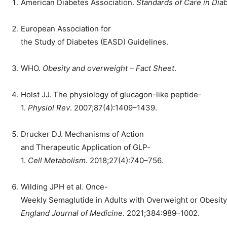
American Diabetes Association.
Standards of Care in Dia
European Association for
the Study of Diabetes (EASD) Guidelines.
WHO.
Obesity and overweight – Fact Sheet
.
Holst JJ. The physiology of glucagon-like peptide-
1.
Physiol Rev
. 2007;87(4):1409–1439.
Drucker DJ. Mechanisms of Action
and Therapeutic Application of GLP-
1.
Cell Metabolism
. 2018;27(4):740–756.
Wilding JPH et al. Once-
Weekly Semaglutide in Adults with Overweight or Obesity
England Journal of Medicine
. 2021;384:989–1002.