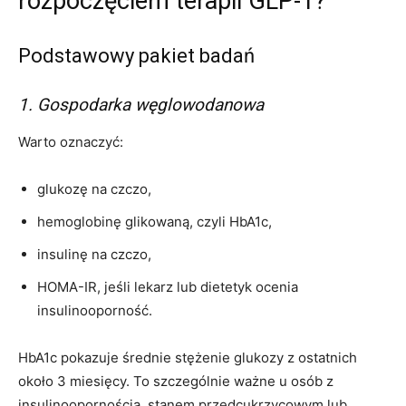
rozpoczęciem terapii GLP-1?
Podstawowy pakiet badań
1. Gospodarka węglowodanowa
Warto oznaczyć:
glukozę na czczo,
hemoglobinę glikowaną, czyli HbA1c,
insulinę na czczo,
HOMA-IR, jeśli lekarz lub dietetyk ocenia
insulinooporność.
HbA1c pokazuje średnie stężenie glukozy z ostatnich
około 3 miesięcy. To szczególnie ważne u osób z
insulinoopornością, stanem przedcukrzycowym lub