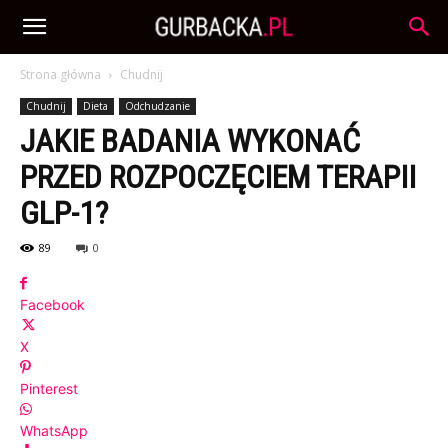
Strona główna
Chudnij
Chudnij
Dieta
Odchudzanie
JAKIE BADANIA WYKONAĆ
PRZED ROZPOCZĘCIEM TERAPII
GLP-1?
89
0
Facebook
X
Pinterest
WhatsApp