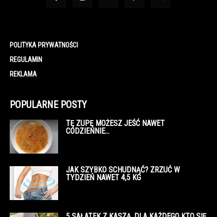
POLITYKA PRYWATNOŚCI
REGULAMIN
REKLAMA
POPULARNE POSTY
TĘ ZUPĘ MOŻESZ JEŚĆ NAWET
CODZIENNIE…
JAK SZYBKO SCHUDNĄĆ? ZRZUĆ W
TYDZIEŃ NAWET 4,5 KG
5 SAŁATEK Z KASZĄ, DLA KAŻDEGO KTO SIĘ