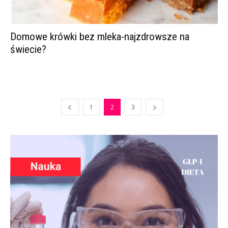
Domowe krówki bez mleka-najzdrowsze na
świecie?
1
2
3