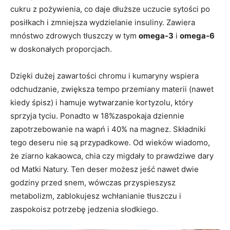
cukru z pożywienia, co daje dłuższe uczucie sytości po
posiłkach i zmniejsza wydzielanie insuliny. Zawiera
mnóstwo zdrowych tłuszczy w tym
omega-3
i
omega-6
w doskonałych proporcjach.
Dzięki dużej zawartości chromu i kumaryny wspiera
odchudzanie, zwiększa tempo przemiany materii (nawet
kiedy śpisz) i hamuje wytwarzanie kortyzolu, który
sprzyja tyciu. Ponadto w 18%zaspokaja dziennie
zapotrzebowanie na wapń i 40% na magnez. Składniki
tego deseru nie są przypadkowe. Od wieków wiadomo,
że ziarno kakaowca, chia czy migdały to prawdziwe dary
od Matki Natury. Ten deser możesz jeść nawet dwie
godziny przed snem, wówczas przyspieszysz
metabolizm, zablokujesz wchłanianie tłuszczu i
zaspokoisz potrzebę jedzenia słodkiego.