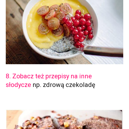
8. Zobacz też przepisy na inne
słodycze
np. zdrową czekoladę