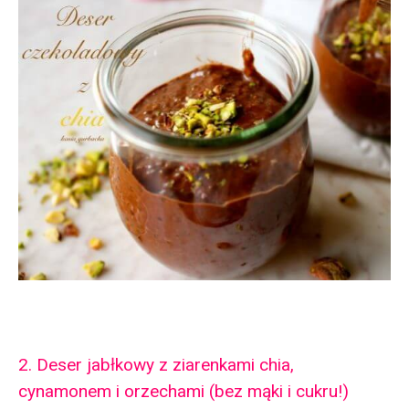
2. Deser jabłkowy z ziarenkami chia,
cynamonem i orzechami (bez mąki i cukru!)