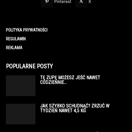
Pinterest
X
POLITYKA PRYWATNOŚCI
REGULAMIN
REKLAMA
POPULARNE POSTY
TĘ ZUPĘ MOŻESZ JEŚĆ NAWET
CODZIENNIE…
JAK SZYBKO SCHUDNĄĆ? ZRZUĆ W
TYDZIEŃ NAWET 4,5 KG