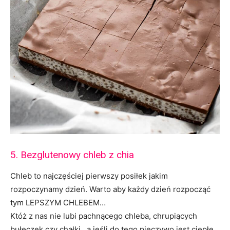
5. Bezglutenowy chleb z chia
Chleb to najczęściej pierwszy posiłek jakim
rozpoczynamy dzień. Warto aby każdy dzień rozpocząć
tym LEPSZYM CHLEBEM…
Któż z nas nie lubi pachnącego chleba, chrupiących
bułeczek czy chałki…a jeśli do tego pieczywo jest ciepłe,