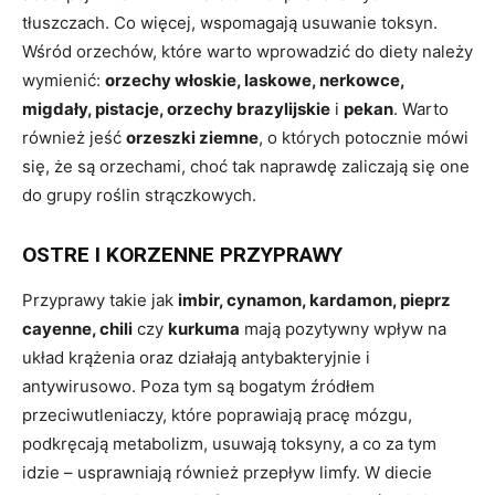
tłuszczach. Co więcej, wspomagają usuwanie toksyn.
Wśród orzechów, które warto wprowadzić do diety należy
wymienić:
orzechy włoskie, laskowe, nerkowce,
migdały, pistacje, orzechy brazylijskie
i
pekan
. Warto
również jeść
orzeszki ziemne
, o których potocznie mówi
się, że są orzechami, choć tak naprawdę zaliczają się one
do grupy roślin strączkowych.
OSTRE I KORZENNE PRZYPRAWY
Przyprawy takie jak
imbir, cynamon, kardamon, pieprz
cayenne, chili
czy
kurkuma
mają pozytywny wpływ na
układ krążenia oraz działają antybakteryjnie i
antywirusowo. Poza tym są bogatym źródłem
przeciwutleniaczy, które poprawiają pracę mózgu,
podkręcają metabolizm, usuwają toksyny, a co za tym
idzie – usprawniają również przepływ limfy. W diecie