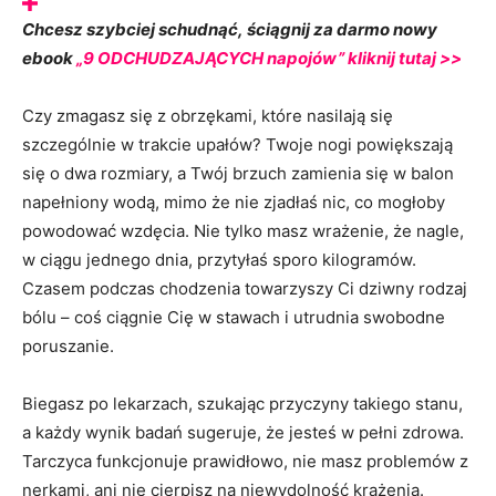
Chcesz szybciej schudnąć, ś
ciągnij za darmo nowy
ebook
„9 ODCHUDZAJĄCYCH napojów”
kliknij tutaj >>
Czy zmagasz się z obrzękami, które nasilają się
szczególnie w trakcie upałów? Twoje nogi powiększają
się o dwa rozmiary, a Twój brzuch zamienia się w balon
napełniony wodą, mimo że nie zjadłaś nic, co mogłoby
powodować wzdęcia. Nie tylko masz wrażenie, że nagle,
w ciągu jednego dnia, przytyłaś sporo kilogramów.
Czasem podczas chodzenia towarzyszy Ci dziwny rodzaj
bólu – coś ciągnie Cię w stawach i utrudnia swobodne
poruszanie.
Biegasz po lekarzach, szukając przyczyny takiego stanu,
a każdy wynik badań sugeruje, że jesteś w pełni zdrowa.
Tarczyca funkcjonuje prawidłowo, nie masz problemów z
nerkami, ani nie cierpisz na niewydolność krążenia.