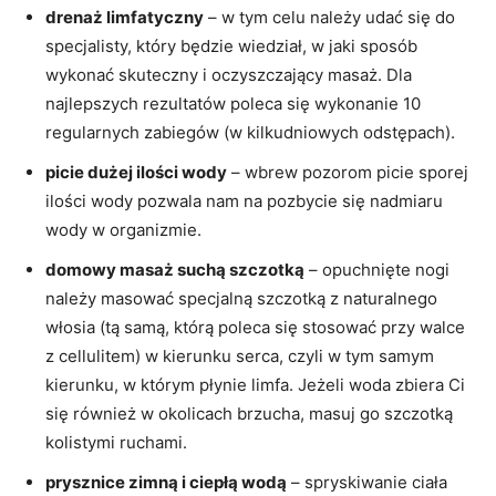
drenaż limfatyczny
– w tym celu należy udać się do
specjalisty, który będzie wiedział, w jaki sposób
wykonać skuteczny i oczyszczający masaż. Dla
najlepszych rezultatów poleca się wykonanie 10
regularnych zabiegów (w kilkudniowych odstępach).
picie dużej ilości wody
– wbrew pozorom picie sporej
ilości wody pozwala nam na pozbycie się nadmiaru
wody w organizmie.
domowy masaż suchą szczotką
– opuchnięte nogi
należy masować specjalną szczotką z naturalnego
włosia (tą samą, którą poleca się stosować przy walce
z cellulitem) w kierunku serca, czyli w tym samym
kierunku, w którym płynie limfa. Jeżeli woda zbiera Ci
się również w okolicach brzucha, masuj go szczotką
kolistymi ruchami.
prysznice zimną i ciepłą wodą
– spryskiwanie ciała