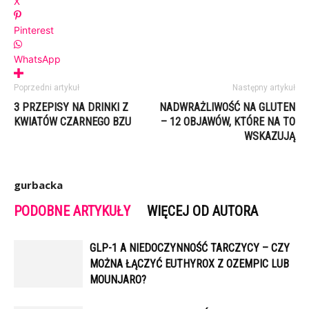
X
Pinterest
WhatsApp
Poprzedni artykuł
Następny artykuł
3 PRZEPISY NA DRINKI Z
NADWRAŻLIWOŚĆ NA GLUTEN
KWIATÓW CZARNEGO BZU
– 12 OBJAWÓW, KTÓRE NA TO
WSKAZUJĄ
gurbacka
PODOBNE ARTYKUŁY
WIĘCEJ OD AUTORA
GLP-1 A NIEDOCZYNNOŚĆ TARCZYCY – CZY
MOŻNA ŁĄCZYĆ EUTHYROX Z OZEMPIC LUB
MOUNJARO?