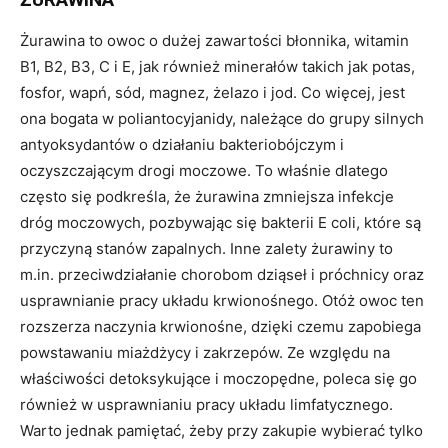
Żurawina to owoc o dużej zawartości błonnika, witamin
B1, B2, B3, C i E, jak również minerałów takich jak potas,
fosfor, wapń, sód, magnez, żelazo i jod. Co więcej, jest
ona bogata w poliantocyjanidy, należące do grupy silnych
antyoksydantów o działaniu bakteriobójczym i
oczyszczającym drogi moczowe. To właśnie dlatego
często się podkreśla, że żurawina zmniejsza infekcje
dróg moczowych, pozbywając się bakterii E coli, które są
przyczyną stanów zapalnych. Inne zalety żurawiny to
m.in. przeciwdziałanie chorobom dziąseł i próchnicy oraz
usprawnianie pracy układu krwionośnego. Otóż owoc ten
rozszerza naczynia krwionośne, dzięki czemu zapobiega
powstawaniu miażdżycy i zakrzepów. Ze względu na
właściwości detoksykujące i moczopędne, poleca się go
również w usprawnianiu pracy układu limfatycznego.
Warto jednak pamiętać, żeby przy zakupie wybierać tylko