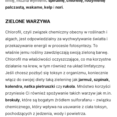
limfę, można wymienić
spirulinę, chlorellę,
rodymenię
palczastą, wakame, kelp
i
nori
.
ZIELONE WARZYWA
Chlorofil, czyli związek chemiczny obecny w roślinach i
algach, jest odpowiedzialny za wychwytywanie światła i
przekazywanie energii w procesie fotosyntezy. To
właśnie jemu rośliny zawdzięczają swoją zieloną barwę.
Chlorofil ma właściwości oczyszczające, co ma korzystne
działanie na krew, w tym również na układ limfatyczny.
Jeśli chcesz pozbyć się toksyn z organizmu, koniecznie
włącz do swojej diety taką zieleninę jak
jarmuż, szpinak,
kolendra, natka pietruszki
czy
rukola
. Mnóstwo korzyści
przyniesie Ci również spożywanie takich warzyw jak m.in.
brokuły
, które są bogatym źródłem sulforafanu – związku
chemicznego, który wpływa na usuwanie z ciała toksyn,
pochodzących z jedzenia, wody i powietrza.