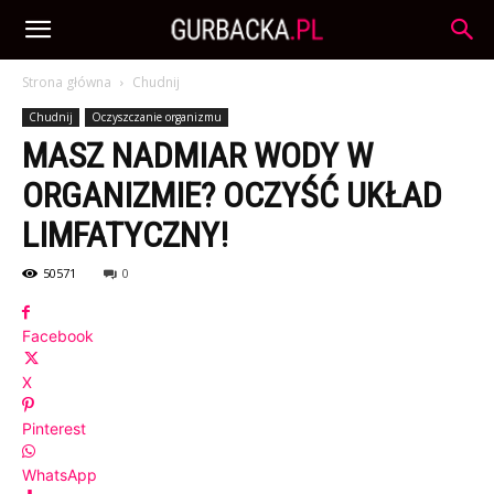
Strona główna
Chudnij
Chudnij
Oczyszczanie organizmu
MASZ NADMIAR WODY W
ORGANIZMIE? OCZYŚĆ UKŁAD
LIMFATYCZNY!
50571
0
Facebook
X
Pinterest
WhatsApp