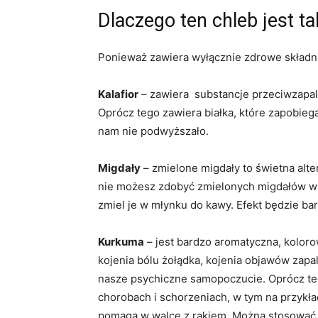
Dlaczego ten chleb jest t
Ponieważ zawiera wyłącznie zdrowe składnik
Kalafior
– zawiera substancje przeciwzapaln
Oprócz tego zawiera białka, które zapobiega
nam nie podwyższało.
Migdały
– zmielone migdały to świetna alt
nie możesz zdobyć zmielonych migdałów w ż
zmiel je w młynku do kawy. Efekt będzie ba
Kurkuma
– jest bardzo aromatyczna, koloro
kojenia bólu żołądka, kojenia objawów zap
nasze psychiczne samopoczucie. Oprócz te
chorobach i schorzeniach, w tym na przykł
pomaga w walce z rakiem. Można stosować 