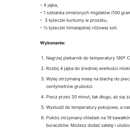
– 4 jajka,
– 1 szklanka zmielonych migdałów (100 gr
– 3 łyżeczki kurkumy w proszku,
– ½ łyżeczki himalajskiej różowej soli.
Wykonanie:
Nagrzej piekarnik do temperatury 180* 
Rozbij 4 jajka do średniej wielkości misk
Wylej otrzymaną masę na blachę do piecze
centymetrów grubości.
Piecz przez 30 minut, tak długo, aż się z
Wystudź do temperatury pokojowe, a nast
Pokórj otrzymany chlebek na 18 kawałkó
buraczków. Możesz dodać sałatę i ulubi