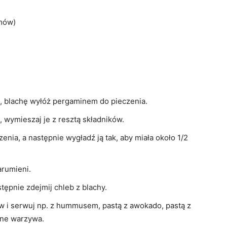
amów)
C, blachę wyłóż pergaminem do pieczenia.
i, wymieszaj je z resztą składników.
nia, a następnie wygładź ją tak, aby miała około 1/2
arumieni.
ępnie zdejmij chleb z blachy.
w i serwuj np. z hummusem, pastą z awokado, pastą z
one warzywa.