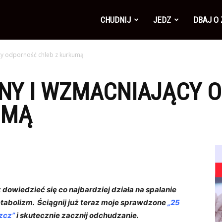
CHUDNIJ
JEDZ
DBAJ O
cy odporność chleb z kurkumą
NY I WZMACNIAJĄCY 
UMĄ
dowiedzieć się co najbardziej działa na spalanie
etabolizm.
Ściągnij już teraz moje sprawdzone
„25
zcz”
i skutecznie zacznij odchudzanie.