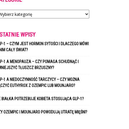
tegorie
STATNIE WPISY
P-1 – CZYM JEST HORMON SYTOŚCI I DLACZEGO MÓWI
NIM CAŁY ŚWIAT?
P-1 A MENOPAUZA – CZY POMAGA SCHUDNĄĆ I
MNIEJSZYĆ TŁUSZCZ BRZUSZNY?
P-1 A NIEDOCZYNNOŚĆ TARCZYCY – CZY MOŻNA
ĄCZYĆ EUTHYROX Z OZEMPIC LUB MOUNJARO?
E BIAŁKA POTRZEBUJE KOBIETA STOSUJĄCA GLP-1?
Y OZEMPIC I MOUNJARO POWODUJĄ UTRATĘ MIĘŚNI?