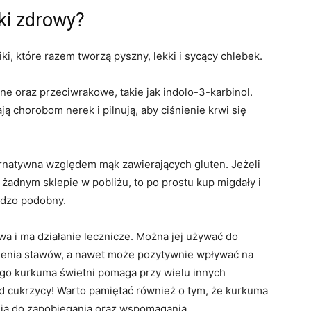
aki zdrowy?
i, które razem tworzą pyszny, lekki i sycący chlebek.
e oraz przeciwrakowe, takie jak indolo-3-karbinol.
ją chorobom nerek i pilnują, aby ciśnienie krwi się
ernatywna względem mąk zawierających gluten. Jeżeli
adnym sklepie w pobliżu, to po prostu kup migdały i
rdzo podobny.
wa i ma działanie lecznicze. Można jej używać do
alenia stawów, a nawet może pozytywnie wpływać na
go kurkuma świetni pomaga przy wielu innych
ad cukrzycy! Warto pamiętać również o tym, że kurkuma
ją do zapobiegania oraz wspomagania