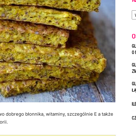
Ka
O
GL
O 
GL
Z
GL
Ł
IL
 dobrego błonnika, witaminy, szczególnie E a także
CZ
rii.