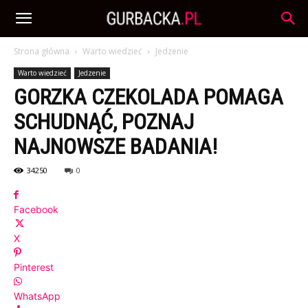
Strona główna
Warto wiedzieć
Jedzenie
Warto wiedzieć
Jedzenie
GORZKA CZEKOLADA POMAGA
SCHUDNĄĆ, POZNAJ
NAJNOWSZE BADANIA!
34250
0
Facebook
X
Pinterest
WhatsApp