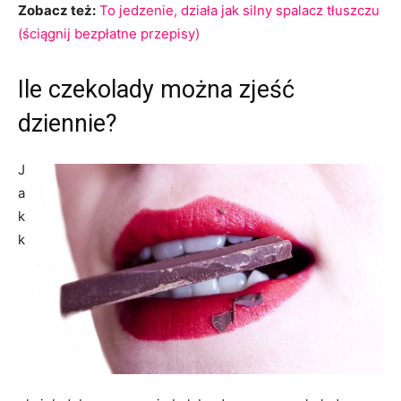
Zobacz też:
To jedzenie, działa jak silny spalacz tłuszczu
(ściągnij bezpłatne przepisy)
Ile czekolady można zjeść
dziennie?
J
a
k
k